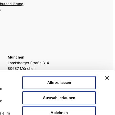
hutzerklärung
s
München
Landsberger Straße 314
80687 München
fon
+49 89 242054 1177
Alle zulassen
fax
(089) 242054 – 29
le
Auswahl erlauben
le
Agile Videos
Tech-Videos
Ablehnen
sie im