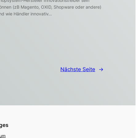
hopsystem-Hersteller Innovationstreiber sein
önnen (zB Magento, OXID, Shopware oder andere)
nd wie Händler innovativ…
Nächste Seite
→
iges
sum