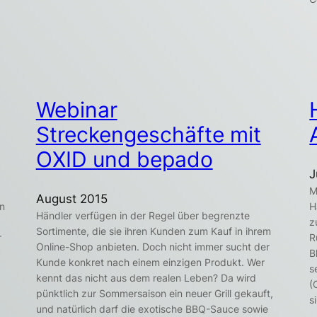
Webinar
Streckengeschäfte mit
OXID und bepado
J
M
August 2015
en
H
Händler verfügen in der Regel über begrenzte
z
Sortimente, die sie ihren Kunden zum Kauf in ihrem
r
R
Online-Shop anbieten. Doch nicht immer sucht der
B
Kunde konkret nach einem einzigen Produkt. Wer
s
kennt das nicht aus dem realen Leben? Da wird
(
pünktlich zur Sommersaison ein neuer Grill gekauft,
s
und natürlich darf die exotische BBQ-Sauce sowie