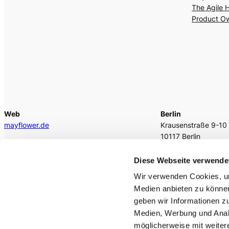
The Agile 
Product O
Web
Berlin
mayflower.de
Krausenstraße 9-10
10117 Berlin
E-Mail
kontakt@mayflower.de
fon
+49 30 403647
Diese Webseite verwende
berlin @mayflower.d
Wir verwenden Cookies, um
Medien anbieten zu können
geben wir Informationen z
Medien, Werbung und Analy
LinkedIn
Twitter
möglicherweise mit weiter