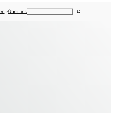
ien
Über uns
Search