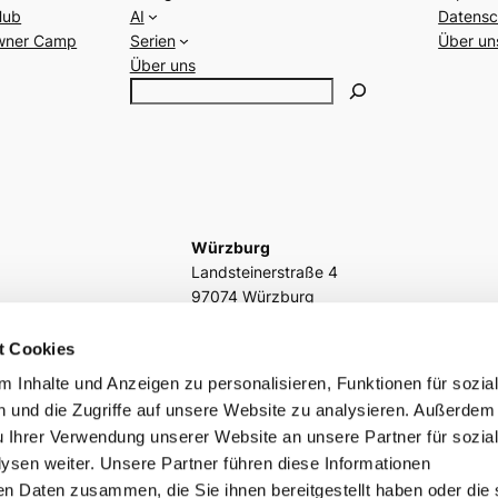
Hub
AI
Datensc
wner Camp
Serien
Über un
Über uns
S
e
a
r
c
h
Würzburg
Landsteinerstraße 4
97074 Würzburg
3 20
fon
+49 931 466216 1177
t Cookies
e
fax
(0931) 466216 – 28
 Inhalte und Anzeigen zu personalisieren, Funktionen für sozia
 und die Zugriffe auf unsere Website zu analysieren. Außerdem
u Ihrer Verwendung unserer Website an unsere Partner für sozia
sen weiter. Unsere Partner führen diese Informationen
GitHub
Facebook
en Daten zusammen, die Sie ihnen bereitgestellt haben oder die 