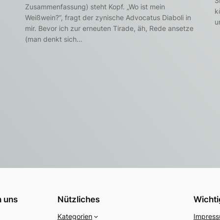
S
Zusammenfassung) steht Kopf. „Wo ist mein
k
Weißwein?“, fragt der zynische Advocatus Diaboli in
u
mir. Bevor ich zur erneuten Tirade, äh, Rede ansetze
(man denkt sich…
 uns
Nützliches
Wicht
Kategorien
Impres