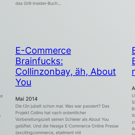
das Grill-Insider-Buch…
E-Commerce
Brainfucks:
Collinzonbay, äh, About
You
A
U
te
Mai 2014
S
Die t3n jubelt schon mal. Was war passiert? Das
B
Projekt Collins hat nach ordentlicher
X
s
Vorbereitungszeit seinen Schleier als About You
z
gelüftet. Und die hiesige E-Commerce Online Presse
A
(excitingcommerce, etailment mit