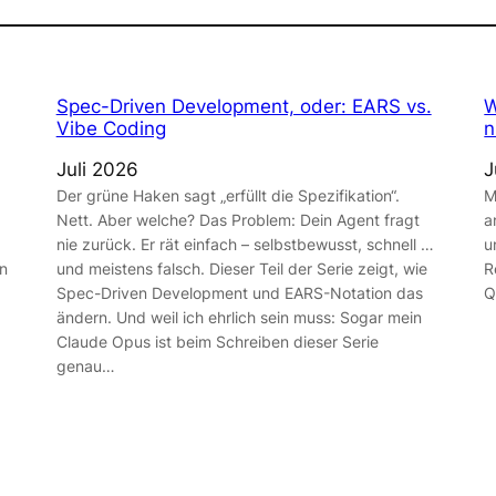
Spec-Driven Development, oder: EARS vs.
W
Vibe Coding
n
Juli 2026
J
Der grüne Haken sagt „erfüllt die Spezifikation“.
M
Nett. Aber welche? Das Problem: Dein Agent fragt
a
nie zurück. Er rät einfach – selbstbewusst, schnell …
u
in
und meistens falsch. Dieser Teil der Serie zeigt, wie
R
Spec-Driven Development und EARS-Notation das
Q
ändern. Und weil ich ehrlich sein muss: Sogar mein
Claude Opus ist beim Schreiben dieser Serie
genau…