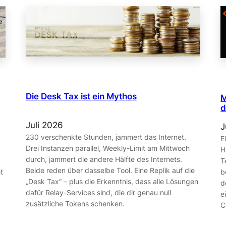
Die Desk Tax ist ein Mythos
M
d
Juli 2026
J
230 verschenkte Stunden, jammert das Internet.
E
Drei Instanzen parallel, Weekly-Limit am Mittwoch
H
durch, jammert die andere Hälfte des Internets.
T
Beide reden über dasselbe Tool. Eine Replik auf die
t
b
„Desk Tax“ – plus die Erkenntnis, dass alle Lösungen
d
dafür Relay-Services sind, die dir genau null
e
zusätzliche Tokens schenken.
C