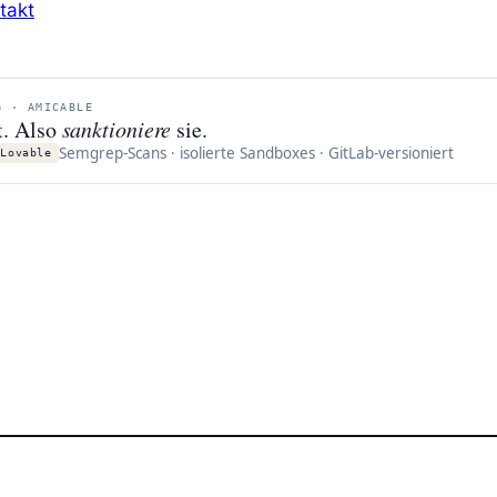
takt
G · AMICABLE
t. Also
sanktioniere
sie.
Semgrep-Scans · isolierte Sandboxes · GitLab-versioniert
 Lovable