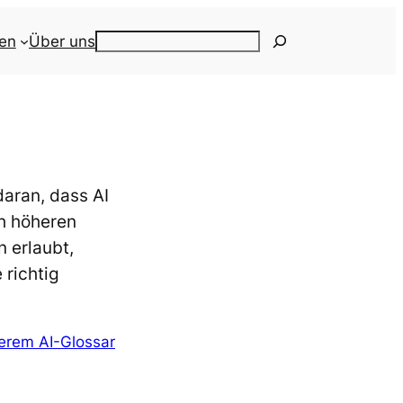
ien
Über uns
Search
daran, dass AI
ch höheren
 erlaubt,
 richtig
erem AI-Glossar