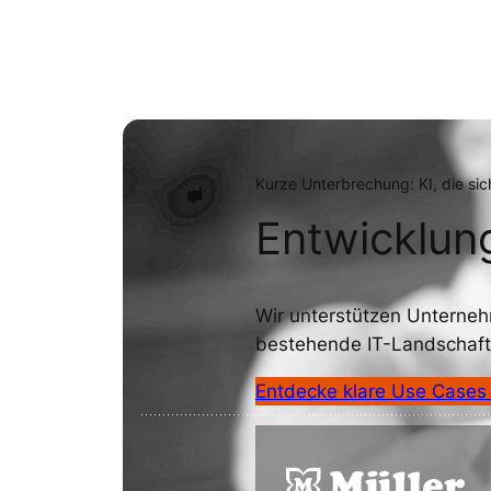
Kurze Unterbrechung: KI, die sic
Entwicklun
Wir unterstützen Unternehm
bestehende IT-Landschafte
Entdecke klare Use Cases