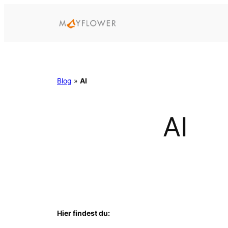
Zum
Inhalt
springen
Blog
»
AI
AI
Hier findest du: