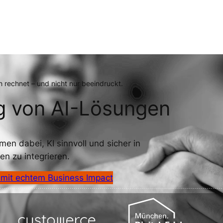
h rechnet – und nicht nur beeindruckt.
g von AI-Lösungen
en dabei, KI sinnvoll und sicher in
n zu integrieren.
 mit echtem Business Impact