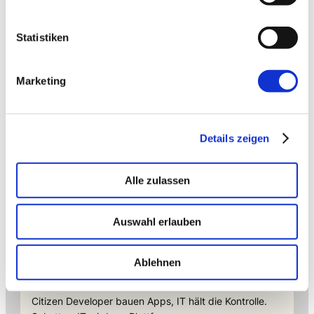
Statistiken
Marketing
Details zeigen
→ FOUNDATION
mAIstack
Alle zulassen
KI-Fundament für Unternehmen. On-prem.
Einsatzbereit in Wochen, nicht Quartalen
.
Auswahl erlauben
Ablehnen
→ PLATFORM
Amicable
Citizen Developer bauen Apps, IT hält die Kontrolle.