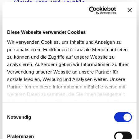
Claude Code und Lovable
Januar 2026
Diese Webseite verwendet Cookies
Warum fehlende Datenstrategie deinem
AI-Erfolg im Weg steht
Wir verwenden Cookies, um Inhalte und Anzeigen zu
personalisieren, Funktionen für soziale Medien anbieten
Dezember 2025
zu können und die Zugriffe auf unsere Website zu
analysieren. Außerdem geben wir Informationen zu Ihrer
«
Vorherige Seite
1
2
3
4
…
12
Nächste Seite
»
Verwendung unserer Website an unsere Partner für
soziale Medien, Werbung und Analysen weiter. Unsere
ANZEIGE
mAIstack
Partner führen diese Informationen möglicherweise mit
weiteren Daten zusammen, die Sie ihnen bereitgestellt
haben oder die sie im Rahmen Ihrer Nutzung der Dienste
KI-Agenten in 8 Wochen
gesammelt haben.
Einwilligungsauswahl
produktiv.
Notwendig
On-Prem · 100+ Connectors · Observable RAG
inklusive.
Demo buchen →
Präferenzen