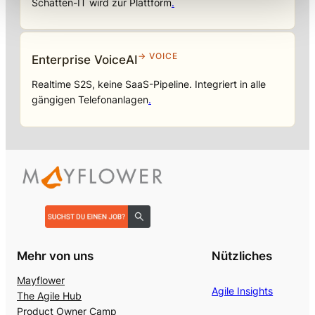
Schatten-IT wird zur Plattform
.
→ VOICE
Enterprise VoiceAI
Realtime S2S, keine SaaS-Pipeline. Integriert in alle
gängigen Telefonanlagen
.
Mehr von uns
Nützliches
Mayflower
Agile Insights
The Agile Hub
Product Owner Camp