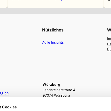
Nützliches
W
Im
Agile Insights
Da
Üb
Würzburg
Landsteinerstraße 4
73 20
97074 Würzburg
.de
fon
+49 931 466216 1177
t Cookies
fax
(0931) 466216 – 28