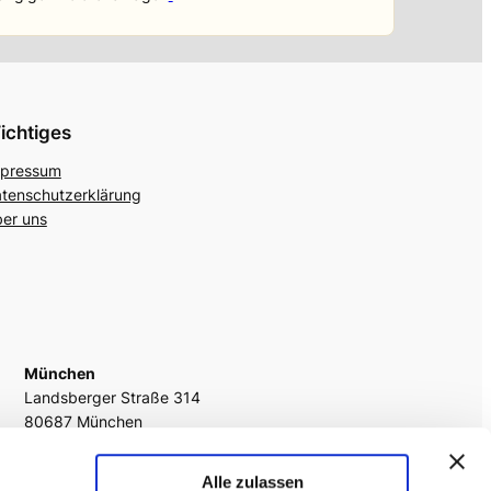
ichtiges
pressum
tenschutzerklärung
er uns
München
Landsberger Straße 314
80687 München
fon
+49 89 242054 1177
Alle zulassen
fax
(089) 242054 – 29