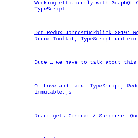
Working efficiently with GraphQL-
TypeScript
Der Redux-Jahresrückblick 2019: R
Redux Toolkit, TypeScript und ein
Dude … we have to talk about this
Of Love and Hate: TypeScript, Red
immutable.js
React gets Context & Suspense. Qu