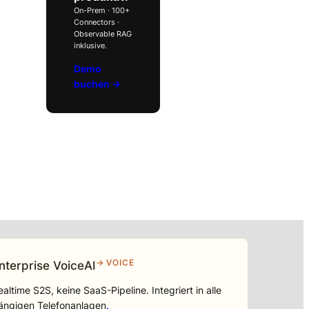
On-Prem · 100+
Connectors ·
Observable RAG
inklusive.
Demo
buchen →
→ VOICE
nterprise VoiceAI
ealtime S2S, keine SaaS-Pipeline. Integriert in alle
ängigen Telefonanlagen
.