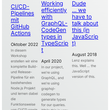
Working
Dude
CI/CD-
efficiently
… we
Pipelines
with
have to
mit
GraphQL-
talk about
GitHub
CodeGen
this (in
Actions
types in
JavaScrip
TypeScrip
t)
Oktober 2022
t
In diesem
August 2018
Workshop
Lenz explains
April 2020
erstellen wir eine
this. Well … the
komplette Build-
In our project,
JavaScript
und Release-
we’re using
version of this.
Pipeline für ein
GraphQL, and
bestehendes
we’re using
Node.js Projekt
graphql-
und lernen dabei
codegen to
die
generate types
Funktionsweise
for our queries.
von CI/CD sowie