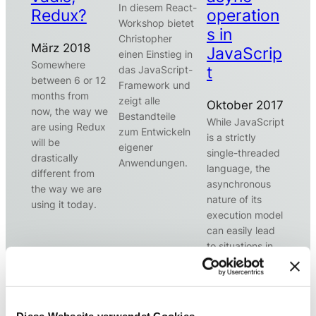
In diesem React-
Redux?
operation
Workshop bietet
s in
Christopher
März 2018
JavaScrip
einen Einstieg in
Somewhere
t
das JavaScript-
between 6 or 12
Framework und
months from
zeigt alle
Oktober 2017
now, the way we
Bestandteile
While JavaScript
are using Redux
zum Entwickeln
is a strictly
will be
eigener
single-threaded
drastically
Anwendungen.
language, the
different from
asynchronous
the way we are
nature of its
using it today.
execution model
can easily lead
to situations in
which two or
more async
operations run at
the same time
Diese Webseite verwendet Cookies