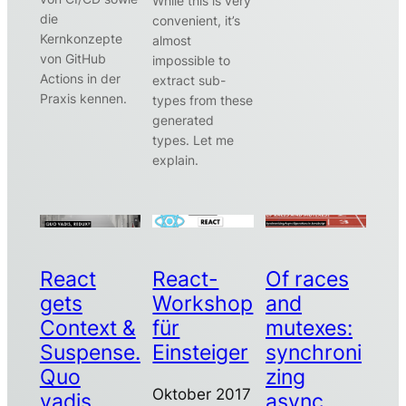
While this is very
die
convenient, it’s
Kernkonzepte
almost
von GitHub
impossible to
Actions in der
extract sub-
Praxis kennen.
types from these
generated
types. Let me
explain.
React
React-
Of races
gets
Workshop
and
Context &
für
mutexes:
Suspense.
Einsteiger
synchroni
Quo
zing
Oktober 2017
vadis,
async