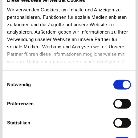
and compete
Wir verwenden Cookies, um Inhalte und Anzeigen zu
with the
program flow
personalisieren, Funktionen für soziale Medien anbieten
depending on
zu können und die Zugriffe auf unsere Website zu
which operation
analysieren. Außerdem geben wir Informationen zu Ihrer
succeeds first.
Verwendung unserer Website an unsere Partner für
The result is a
soziale Medien, Werbung und Analysen weiter. Unsere
specimen of the
Partner führen diese Informationen möglicherweise mit
dreaded species
weiteren Daten zusammen, die Sie ihnen bereitgestellt
of race
haben oder die sie im Rahmen Ihrer Nutzung der Dienste
conditions.…
gesammelt haben.
Einwilligungsauswahl
Notwendig
Präferenzen
TypeScrip
TypeScrip
TypeScrip
t für
t-Tooling
t-
Statistiken
Java-
mit npm
Workshop
Entwickle
und