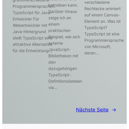
verschiedene
betreiben kann.
Programmiersprachen.
Rechtecke animiert
Darüber hinaus
TypeScript für Java-
auf einem Canvas-
zeige ich an
Entwickler Für
Element an. Was ist
einem
Webentwickler mit
TypeScript?
praktischen
Java-Hintergrund
TypeScript ist eine
Beispiel, wie sich
stellt TypeScript eine
Programmiersprache
externe
attraktive Alternative
von Microsoft,
JavaScript-
für die Entwicklung…
deren…
Bibliotheken mit
den
dazugehörigen
TypeScript-
Definitionsdateien
via…
Nächste Seite
→