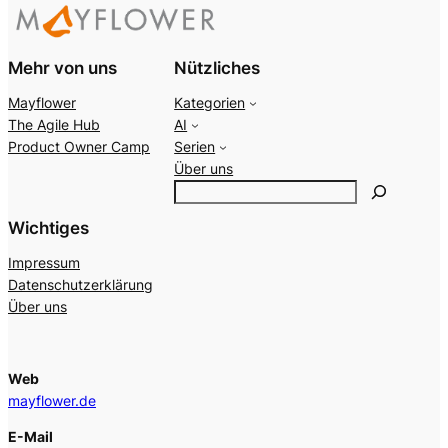
Mehr von uns
Nützliches
Mayflower
Kategorien
The Agile Hub
AI
Product Owner Camp
Serien
Über uns
S
e
Wichtiges
a
r
Impressum
c
Datenschutzerklärung
h
Über uns
Web
mayflower.de
E-Mail