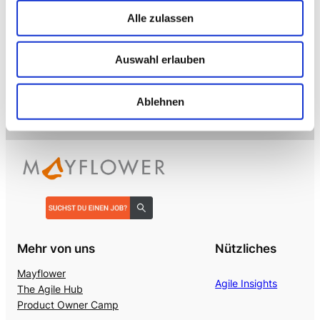
Alle zulassen
→ VOICE
Enterprise VoiceAI
Auswahl erlauben
Realtime S2S, keine SaaS-Pipeline. Integriert in alle
gängigen Telefonanlagen
.
Ablehnen
Mehr von uns
Nützliches
Mayflower
Agile Insights
The Agile Hub
Product Owner Camp