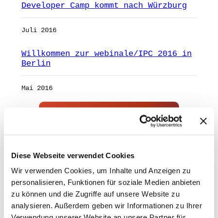
Developer Camp kommt nach Würzburg
Juli 2016
Willkommen zur webinale/IPC 2016 in
Berlin
Mai 2016
ANZEIGE
mAIstack
Diese Webseite verwendet Cookies
KI-Agenten in 8 Wochen
produktiv.
Wir verwenden Cookies, um Inhalte und Anzeigen zu
On-Prem · 100+ Connectors · Observable RAG
personalisieren, Funktionen für soziale Medien anbieten
inklusive.
zu können und die Zugriffe auf unsere Website zu
Demo buchen →
analysieren. Außerdem geben wir Informationen zu Ihrer
Verwendung unserer Website an unsere Partner für