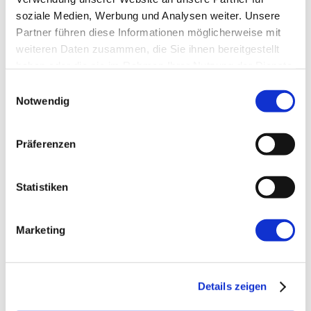
soziale Medien, Werbung und Analysen weiter. Unsere
Partner führen diese Informationen möglicherweise mit
weiteren Daten zusammen, die Sie ihnen bereitgestellt
haben oder die sie im Rahmen Ihrer Nutzung der Dienste
gesammelt haben.
Einwilligungsauswahl
Notwendig
Präferenzen
→ FOUNDATION
mAIstack
Statistiken
KI-Fundament für Unternehmen. On-prem.
Einsatzbereit in Wochen, nicht Quartalen
.
Marketing
→ PLATFORM
Amicable
Details zeigen
Citizen Developer bauen Apps, IT hält die Kontrolle.
Schatten-IT wird zur Plattform
.