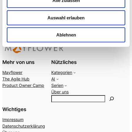
Alle zulassen
services and
fixed up some
internal. Due…
Auswahl erlauben
Ablehnen
Mehr von uns
Nützliches
Mayflower
Kategorien
The Agile Hub
AI
Product Owner Camp
Serien
Über uns
S
e
Wichtiges
a
r
Impressum
c
Datenschutzerklärung
h