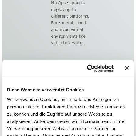
NixOps supports
deploying to
different platforms.
Bare-metal, cloud,
and even virtual
environments like
virtualbox work…
Hardening
Compiler
Flags for
Diese Webseite verwendet Cookies
NixOS
Wir verwenden Cookies, um Inhalte und Anzeigen zu
August 2016
personalisieren, Funktionen für soziale Medien anbieten
In the past year
zu können und die Zugriffe auf unsere Website zu
some Mayflower
analysieren. Außerdem geben wir Informationen zu Ihrer
colleagues have
Verwendung unserer Website an unsere Partner für
started using
soziale Medien, Werbung und Analysen weiter. Unsere