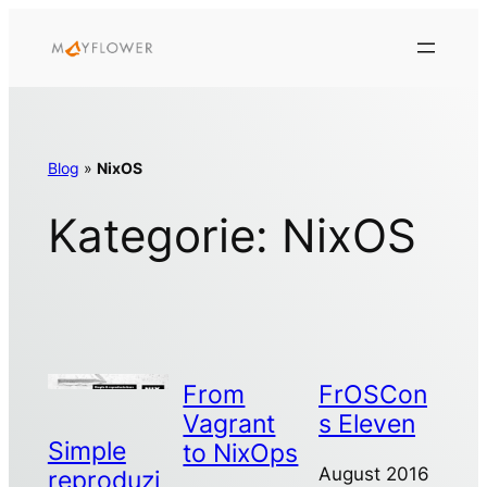
Zum
Inhalt
springen
Blog
»
NixOS
Kategorie:
NixOS
From
FrOSCon
Vagrant
s Eleven
Simple
to NixOps
August 2016
reproduzi