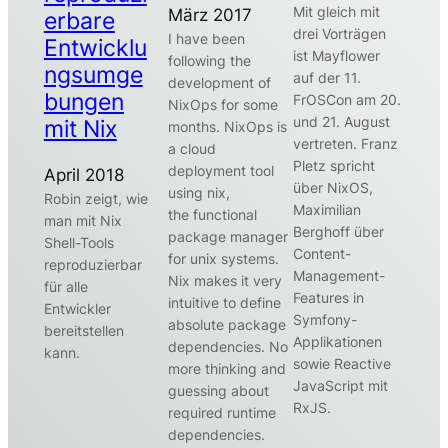
Mit gleich mit
März 2017
erbare
drei Vorträgen
I have been
Entwicklu
ist Mayflower
following the
ngsumge
auf der 11.
development of
bungen
FrOSCon am 20.
NixOps for some
und 21. August
mit Nix
months. NixOps is
vertreten. Franz
a cloud
Pletz spricht
deployment tool
April 2018
über NixOS,
using nix,
Robin zeigt, wie
Maximilian
the functional
man mit Nix
Berghoff über
package manager
Shell-Tools
Content-
for unix systems.
reproduzierbar
Management-
Nix makes it very
für alle
Features in
intuitive to define
Entwickler
Symfony-
absolute package
bereitstellen
Applikationen
dependencies. No
kann.
sowie Reactive
more thinking and
JavaScript mit
guessing about
RxJS.
required runtime
dependencies.