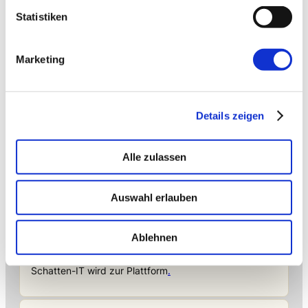
Statistiken
Marketing
Details zeigen
→ FOUNDATION
mAIstack
Alle zulassen
KI-Fundament für Unternehmen. On-prem.
Einsatzbereit in Wochen, nicht Quartalen
.
Auswahl erlauben
→ PLATFORM
Amicable
Ablehnen
Citizen Developer bauen Apps, IT hält die Kontrolle.
Schatten-IT wird zur Plattform
.