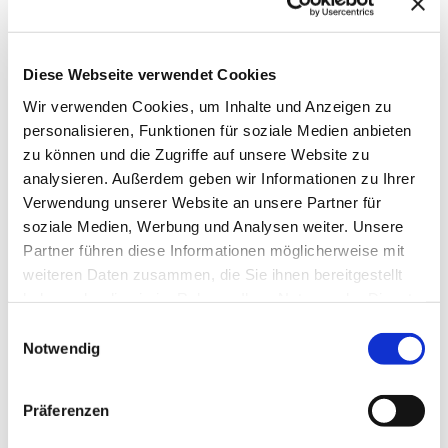
Juli 2014
Das Maßnahmenboard: Eine Hilfe zum
Diese Webseite verwendet Cookies
Arbeiten mit guten Vorsätzen
Wir verwenden Cookies, um Inhalte und Anzeigen zu
personalisieren, Funktionen für soziale Medien anbieten
Januar 2013
zu können und die Zugriffe auf unsere Website zu
analysieren. Außerdem geben wir Informationen zu Ihrer
ANZEIGE
Verwendung unserer Website an unsere Partner für
mAIstack
soziale Medien, Werbung und Analysen weiter. Unsere
Partner führen diese Informationen möglicherweise mit
weiteren Daten zusammen, die Sie ihnen bereitgestellt
KI-Agenten in 8 Wochen
haben oder die sie im Rahmen Ihrer Nutzung der Dienste
produktiv.
gesammelt haben.
On-Prem · 100+ Connectors · Observable RAG
Einwilligungsauswahl
inklusive.
Notwendig
Demo buchen →
Präferenzen