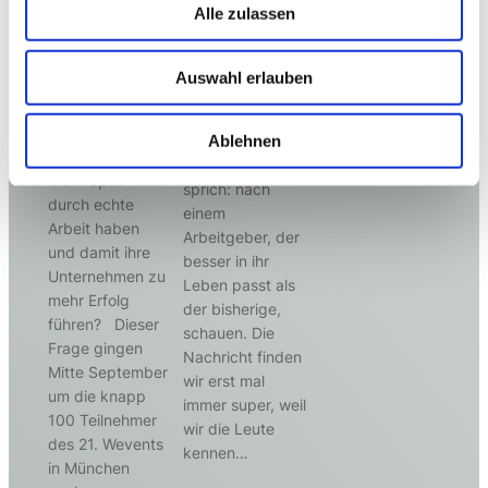
Menschen sich
Alle zulassen
angekommen.
in unserer neuen
Deshalb
Arbeitswelt nicht
bekommen wir es
Auswahl erlauben
mehr wie
mit, wenn gute
unbedeutende
Leute nach einer
Pflichterfüller
neuen
Ablehnen
fühlen, sondern
Herausforderung,
mehr Spaß
sprich: nach
durch echte
einem
Arbeit haben
Arbeitgeber, der
und damit ihre
besser in ihr
Unternehmen zu
Leben passt als
mehr Erfolg
der bisherige,
führen? Dieser
schauen. Die
Frage gingen
Nachricht finden
Mitte September
wir erst mal
um die knapp
immer super, weil
100 Teilnehmer
wir die Leute
des 21. Wevents
kennen…
in München