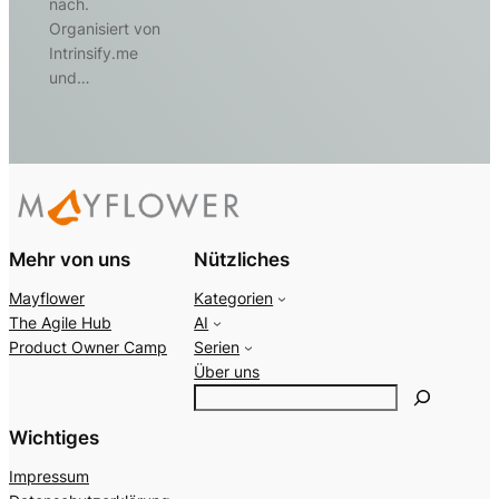
nach.
Organisiert von
Intrinsify.me
und…
Mehr von uns
Nützliches
Mayflower
Kategorien
The Agile Hub
AI
Product Owner Camp
Serien
Über uns
S
e
Wichtiges
a
r
Impressum
c