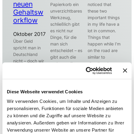
neuen
Papierkorb ein
noticed that
Gehaltsw
unverzichtbares
these two
Werkzeug,
important things
orkflow
schließlich gibt
in my life have a
es nicht nur
lot in common.
Oktober 2017
Dinge, für die
Things that
Über Geld
man sich
happen while I’m
spricht man in
entscheidet – es
on the road are
Deutschland
gibt auch die
similar to
nicht – doch wir
anderen, die
situations I
haben es mit
man bewusst
observe in my
dem
durch das
daily project
Geheimbund der
Raster fallen
business. When I
transparenten
lässt. Doch das
struggle in a
Diese Webseite verwendet Cookies
Gehälter
ist nicht alles; ein
new or existing
gewagt, unseren
Wir verwenden Cookies, um Inhalte und Anzeigen zu
vernünftiger
project I often
Workflow
personalisieren, Funktionen für soziale Medien anbieten
Werkzeugkasten
think about
komplett
zu können und die Zugriffe auf unsere Website zu
muss ordentlich
similar situations
umzukrempeln.
analysieren. Außerdem geben wir Informationen zu Ihrer
gefüllt sein.
I had on…
Natürlich kann
Verwendung unserer Website an unsere Partner für