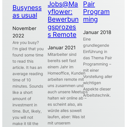
Jobs@Ma
Pair
Busyness
yflower:
Program
as usual
Bewerbun
ming
gsprozes
November
Januar 2018
s Remote
2022
Eine
Are you busy?
grundlegende
Januar 2021
I’m glad that you
Einführung in
Mitarbeiter sind
found some time
das Thema Pair
bereits seit fast
to read this
Programming –
einem Jahr im
article. It has an
mit einer
Homeoffice, Kunden
average reading
Vorstellung aller
arbeiten remote mit
time of 10
wichtigen
uns zusammen und
minutes. Sounds
Aspekte dieser
auch unsere Meetups
like a short
Arbeitstechnik.
halten wir online ab –
amount of
es scheint also, als
investment in
würde alles soweit
time. But, likely,
laufen, aber: Was ist
you will not
mit unserem
make it till the