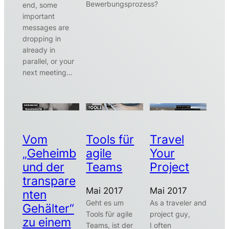
Bewerbungsprozess?
end, some
important
messages are
dropping in
already in
parallel, or your
next meeting…
Vom
Tools für
Travel
„Geheimb
agile
Your
und der
Teams
Project
transpare
Mai 2017
Mai 2017
nten
Geht es um
As a traveler and
Gehälter“
Tools für agile
project guy,
zu einem
Teams, ist der
I often