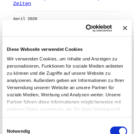
Zeiten
April 2020
#UniteForClimate: Interview mit Max
Berghoff zum Klimastreik
Diese Webseite verwendet Cookies
September 2019
Wir verwenden Cookies, um Inhalte und Anzeigen zu
personalisieren, Funktionen für soziale Medien anbieten
FENNEC – das Projekt zur
zu können und die Zugriffe auf unsere Website zu
Bachelorarbeit
analysieren. Außerdem geben wir Informationen zu Ihrer
Verwendung unserer Website an unsere Partner für
Mai 2018
soziale Medien, Werbung und Analysen weiter. Unsere
1
2
Nächste Seite
»
Partner führen diese Informationen möglicherweise mit
weiteren Daten zusammen, die Sie ihnen bereitgestellt
ANZEIGE
mAIstack
haben oder die sie im Rahmen Ihrer Nutzung der Dienste
gesammelt haben.
Einwilligungsauswahl
Notwendig