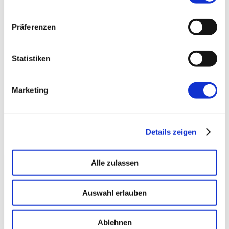
KI-Agenten in 8 Wochen
produktiv.
Präferenzen
On-Prem · 100+ Connectors · Observable RAG
inklusive.
Demo buchen →
Statistiken
Marketing
Details zeigen
Alle zulassen
→ FOUNDATION
mAIstack
Auswahl erlauben
KI-Fundament für Unternehmen. On-prem.
Einsatzbereit in Wochen, nicht Quartalen
.
Ablehnen