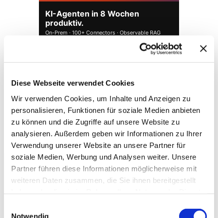
KI-Agenten in 8 Wochen
produktiv.
On-Prem · 100+ Connectors · Observable RAG
inklusive.
Demo buchen →
Diese Webseite verwendet Cookies
Wir verwenden Cookies, um Inhalte und Anzeigen zu
personalisieren, Funktionen für soziale Medien anbieten
zu können und die Zugriffe auf unsere Website zu
analysieren. Außerdem geben wir Informationen zu Ihrer
Verwendung unserer Website an unsere Partner für
soziale Medien, Werbung und Analysen weiter. Unsere
Partner führen diese Informationen möglicherweise mit
weiteren Daten zusammen, die Sie ihnen bereitgestellt
→ FOUNDATION
mAIstack
haben oder die sie im Rahmen Ihrer Nutzung der Dienste
gesammelt haben.
Einwilligungsauswahl
KI-Fundament für Unternehmen. On-prem.
Notwendig
Einsatzbereit in Wochen, nicht Quartalen
.