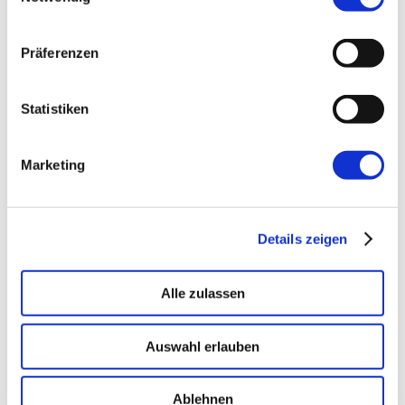
Präferenzen
→ PLATFORM
Amicable
Citizen Developer bauen Apps, IT hält die Kontrolle.
Statistiken
Schatten-IT wird zur Plattform
.
Marketing
→ VOICE
Enterprise VoiceAI
Realtime S2S, keine SaaS-Pipeline. Integriert in alle
Details zeigen
gängigen Telefonanlagen
.
Alle zulassen
Auswahl erlauben
Ablehnen