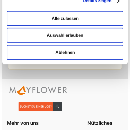
Details zeigen
→ PLATFORM
Amicable
Citizen Developer bauen Apps, IT hält die Kontrolle.
Schatten-IT wird zur Plattform
.
Alle zulassen
Auswahl erlauben
→ VOICE
Enterprise VoiceAI
Realtime S2S, keine SaaS-Pipeline. Integriert in alle
Ablehnen
gängigen Telefonanlagen
.
Mehr von uns
Nützliches