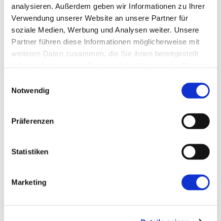
inklusive.
analysieren. Außerdem geben wir Informationen zu Ihrer
Verwendung unserer Website an unsere Partner für
Demo buchen →
soziale Medien, Werbung und Analysen weiter. Unsere
Partner führen diese Informationen möglicherweise mit
weiteren Daten zusammen, die Sie ihnen bereitgestellt
haben oder die sie im Rahmen Ihrer Nutzung der Dienste
gesammelt haben.
Einwilligungsauswahl
Notwendig
Präferenzen
Statistiken
→ FOUNDATION
mAIstack
KI-Fundament für Unternehmen. On-prem.
Marketing
Einsatzbereit in Wochen, nicht Quartalen
.