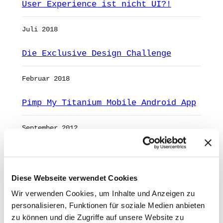
User Experience ist nicht UI?!
Juli 2018
Die Exclusive Design Challenge
Februar 2018
Pimp My Titanium Mobile Android App
September 2012
ANZEIGE
mAIstack
Diese Webseite verwendet Cookies
Wir verwenden Cookies, um Inhalte und Anzeigen zu
KI-Agenten in 8 Wochen
personalisieren, Funktionen für soziale Medien anbieten
produktiv.
zu können und die Zugriffe auf unsere Website zu
On-Prem · 100+ Connectors · Observable RAG