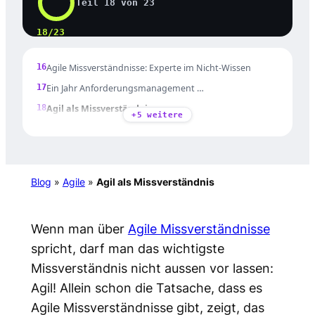
Teil 18 von 23
Dysfunktion
14
Agile Missverständnisse: Das Ende der Velocity?
18/23
15
Agile Missverständnisse: Schneller mit Agil
16
Agile Missverständnisse: Experte im Nicht-Wissen
17
Ein Jahr Anforderungsmanagement …
18
Agil als Missverständnis
+5 weitere
19
Agile Missverständnisse: Prozesse und Planung
20
Agile Missverständnisse: Output vs. Outcome
21
Agile Missverständnisse: Wenn es am Mindset fehlt …
Blog
»
Agile
»
Agil als Missverständnis
22
Agile Missverständnisse: Scrum funktioniert auch in
Ansätzen
23
Agile Missverständnisse: Jeder kann alles
Wenn man über
Agile Missverständnisse
spricht, darf man das wichtigste
Missverständnis nicht aussen vor lassen:
Agil! Allein schon die Tatsache, dass es
Agile Missverständnisse gibt, zeigt, das