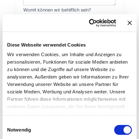
Womit können wir behilflich sein?
Abschicken
Diese Webseite verwendet Cookies
Wir verwenden Cookies, um Inhalte und Anzeigen zu
personalisieren, Funktionen für soziale Medien anbieten
Kommentare
zu können und die Zugriffe auf unsere Website zu
analysieren. Außerdem geben wir Informationen zu Ihrer
Verwendung unserer Website an unsere Partner für
Ein Kommentar zu „Mobile
soziale Medien, Werbung und Analysen weiter. Unsere
Apps: Welches SDK ist das
Partner führen diese Informationen möglicherweise mit
Richtige für mich?
weiteren Daten zusammen, die Sie ihnen bereitgestellt
Vortrag@Mayflower-
haben oder die sie im Rahmen Ihrer Nutzung der Dienste
gesammelt haben.
München“
Einwilligungsauswahl
Notwendig