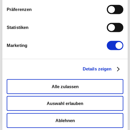
Stefan
17. Februar 2010
Präferenzen
Wird es die Präsentation auch
online verfügbar geben? Eventuell
Statistiken
wäre es eine konstruktive
Anregung die Präsentation &
Marketing
Diskussion zu filmen? Leider bin ich
gerade komplett im anderen Teil
von Deutschland, das Thema
Details zeigen
interessiert mich – nicht nur wegen
meinem Blog – brennend!
Alle zulassen
Gruss
Auswahl erlauben
Antworten
Ablehnen
Schreibe einen