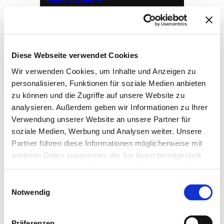
Diese Webseite verwendet Cookies
Wir verwenden Cookies, um Inhalte und Anzeigen zu
personalisieren, Funktionen für soziale Medien anbieten
zu können und die Zugriffe auf unsere Website zu
analysieren. Außerdem geben wir Informationen zu Ihrer
Verwendung unserer Website an unsere Partner für
soziale Medien, Werbung und Analysen weiter. Unsere
→ FOUNDATION
mAIstack
Partner führen diese Informationen möglicherweise mit
KI-Fundament für Unternehmen. On-prem.
weiteren Daten zusammen, die Sie ihnen bereitgestellt
Einsatzbereit in Wochen, nicht Quartalen
.
haben oder die sie im Rahmen Ihrer Nutzung der Dienste
gesammelt haben.
Einwilligungsauswahl
Notwendig
→ PLATFORM
Amicable
Citizen Developer bauen Apps, IT hält die Kontrolle.
Präferenzen