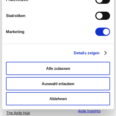
Schatten-IT wird zur Plattform
.
Statistiken
→ VOICE
Enterprise VoiceAI
Marketing
Realtime S2S, keine SaaS-Pipeline. Integriert in alle
gängigen Telefonanlagen
.
Details zeigen
Alle zulassen
Auswahl erlauben
Mehr von uns
Nützliches
Ablehnen
Mayflower
Agile Insights
The Agile Hub