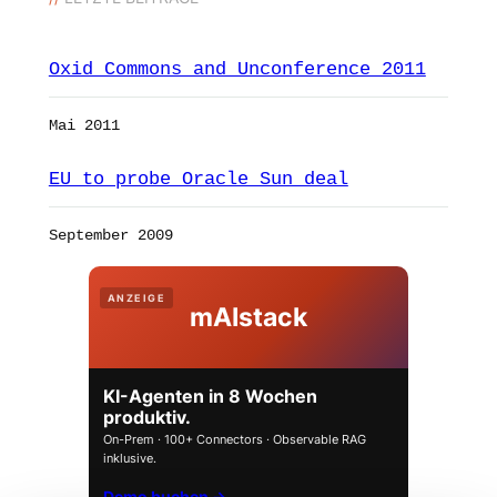
Oxid Commons and Unconference 2011
Mai 2011
EU to probe Oracle Sun deal
September 2009
ANZEIGE
mAIstack
KI-Agenten in 8 Wochen
produktiv.
On-Prem · 100+ Connectors · Observable RAG
inklusive.
Demo buchen →