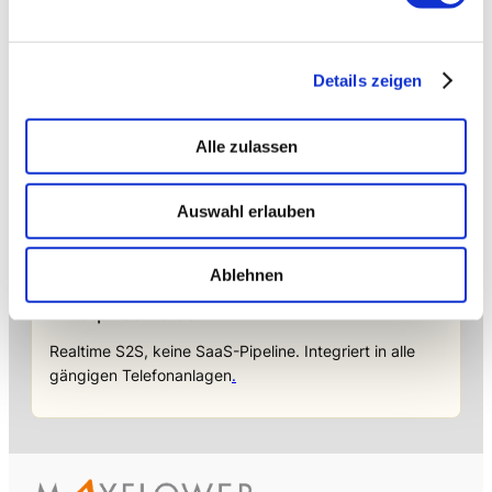
→ FOUNDATION
mAIstack
KI-Fundament für Unternehmen. On-prem.
Einsatzbereit in Wochen, nicht Quartalen
.
Details zeigen
Alle zulassen
→ PLATFORM
Amicable
Citizen Developer bauen Apps, IT hält die Kontrolle.
Auswahl erlauben
Schatten-IT wird zur Plattform
.
Ablehnen
→ VOICE
Enterprise VoiceAI
Realtime S2S, keine SaaS-Pipeline. Integriert in alle
gängigen Telefonanlagen
.