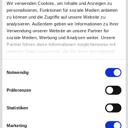
ANZEIGE
Wir verwenden Cookies, um Inhalte und Anzeigen zu
mAIstack
personalisieren, Funktionen für soziale Medien anbieten
zu können und die Zugriffe auf unsere Website zu
analysieren. Außerdem geben wir Informationen zu Ihrer
KI-Agenten in 8 Wochen
Verwendung unserer Website an unsere Partner für
produktiv.
soziale Medien, Werbung und Analysen weiter. Unsere
On-Prem · 100+ Connectors · Observable RAG
inklusive.
Partner führen diese Informationen möglicherweise mit
weiteren Daten zusammen, die Sie ihnen bereitgestellt
Demo buchen →
haben oder die sie im Rahmen Ihrer Nutzung der Dienste
gesammelt haben.
Einwilligungsauswahl
Notwendig
Präferenzen
Statistiken
Marketing