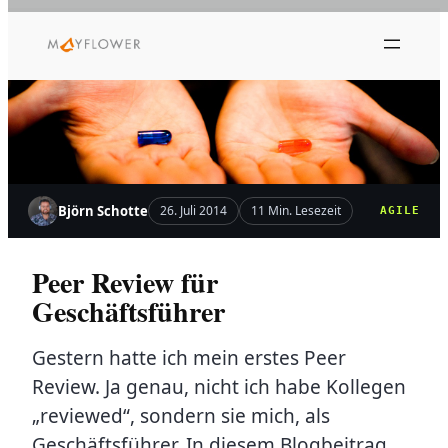
Zum
Inhalt
springen
Björn Schotte
26. Juli 2014
11 Min. Lesezeit
AGILE
Peer Review für
Geschäftsführer
Gestern hatte ich mein erstes Peer
Review. Ja genau, nicht ich habe Kollegen
„reviewed“, sondern sie mich, als
Geschäftsführer. In diesem Blogbeitrag