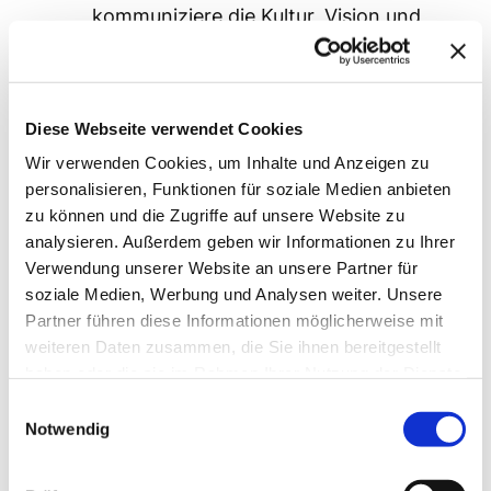
kommuniziere die Kultur, Vision und
Ziele des Unternehmens und lebe sie
auch. Damit gebe ich den
Mitarbeitern die Möglichkeit,
Diese Webseite verwendet Cookies
gemeinsam und eigenverantwortlich
Wir verwenden Cookies, um Inhalte und Anzeigen zu
sicher Entscheidungen im Sinne des
personalisieren, Funktionen für soziale Medien anbieten
Unternehmens zu treffen. Ich stehe
zu können und die Zugriffe auf unsere Website zu
in regelmässiger Kommunikation, so
analysieren. Außerdem geben wir Informationen zu Ihrer
dass wir zukünftige Probleme
Verwendung unserer Website an unsere Partner für
frühzeitig gemeinsam identifizieren
soziale Medien, Werbung und Analysen weiter. Unsere
und agieren können.
Partner führen diese Informationen möglicherweise mit
weiteren Daten zusammen, die Sie ihnen bereitgestellt
Getting Things Done:
Ich nehme
haben oder die sie im Rahmen Ihrer Nutzung der Dienste
nicht nur Aufgaben an und sage, dass
gesammelt haben.
Einwilligungsauswahl
ich mich um etwas kümmern werde,
Notwendig
sondern setze es tatsächlich
verlässlich um. Meine Kollegen