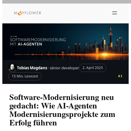
Zum
Inhalt
springen
Tobias Mogdans
· sénior developer
2. April 2025
15 Min. Lesezeit
AI
Software-Modernisierung neu
gedacht: Wie AI-Agenten
Modernisierungsprojekte zum
Erfolg führen