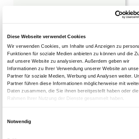
Jetzt lesen!
Das Plugin versteht den aktuellen Kontext
im Editor und sendet relevante Codeteile
Diese Webseite verwendet Cookies
an das konfigurierte LLM, das daraufhin
Wir verwenden Cookies, um Inhalte und Anzeigen zu persona
Vorschläge generiert, die zur bestehenden
Funktionen für soziale Medien anbieten zu können und die Zu
Codebasis passen. Entwickler können so
auf unsere Website zu analysieren. Außerdem geben wir
Codevorschläge erhalten, ohne den
Informationen zu Ihrer Verwendung unserer Website an unse
Partner für soziale Medien, Werbung und Analysen weiter. U
Workflow zu unterbrechen. Die
Partner führen diese Informationen möglicherweise mit weite
zugrundeliegenden AI-Modelle können
Daten zusammen, die Sie ihnen bereitgestellt haben oder die
Funktionen, Klassen und Codeabschnitte
Rahmen Ihrer Nutzung der Dienste gesammelt haben.
analysieren und Vorschläge zur
Verbesserung machen, was bei der
Einwilligungsauswahl
Modernisierung schlecht dokumentierter
Notwendig
Legacy-Systeme besonders hilfreich sein
kann. Dabei lässt sich Continue mit