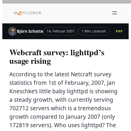
Zum
Inhalt
springen
Björn Schotte
14. Februar 2007
1 Min. Lesezeit
PHP
Webcraft survey: lighttpd’s
usage rising
According to the latest Netcraft survey
statistics from 1st of February, 2007, Jan
Kneschke’s little baby lighttpd is showing
a steady growth, with currently serving
702712 servers which is a tremendous
growth compared to January 2007 (only
172819 servers). Who uses lighttpd? The