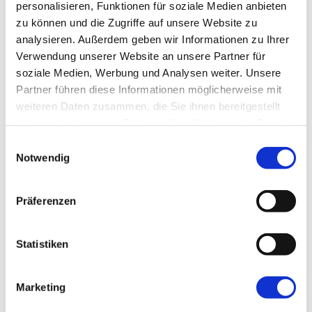
E-MAIL
*
personalisieren, Funktionen für soziale Medien anbieten
zu können und die Zugriffe auf unsere Website zu
analysieren. Außerdem geben wir Informationen zu Ihrer
Wie können wir Dich erreichen?
Verwendung unserer Website an unsere Partner für
soziale Medien, Werbung und Analysen weiter. Unsere
DEINE NACHRICHT AN UNS
*
Partner führen diese Informationen möglicherweise mit
weiteren Daten zusammen, die Sie ihnen bereitgestellt
haben oder die sie im Rahmen Ihrer Nutzung der Dienste
gesammelt haben.
Einwilligungsauswahl
Notwendig
Womit können wir behilflich sein?
Präferenzen
Abschicken
Statistiken
Marketing