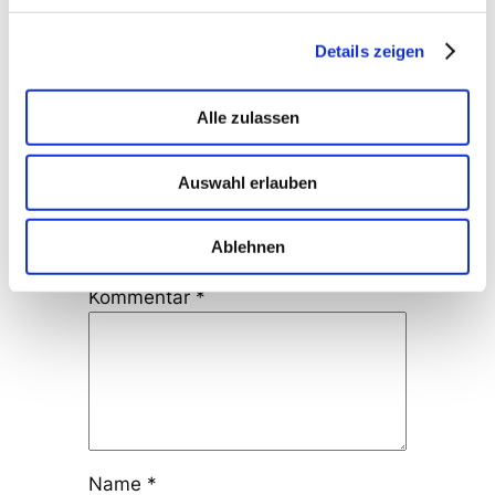
Kommentare
Details zeigen
Schreibe einen
Alle zulassen
Kommentar
Auswahl erlauben
Deine E-Mail-Adresse wird nicht
veröffentlicht.
Erforderliche Felder
Ablehnen
sind mit
*
markiert
Kommentar
*
Name
*