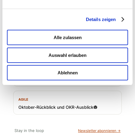
PostGraphile Subscriptions
READ NEXT
Details zeigen
AGILE
Alle zulassen
theagilehub neue Heimat, neue Funktionen. Agile
Meetups, OKR Focus Day
Auswahl erlauben
AGILE
Ablehnen
Sneak Peek in unsere neue Heimat und alles was
im Oktober auf uns zukommt🍂
AGILE
Oktober-Rückblick und OKR-Ausblick🎃
Stay in the loop
Newsletter abonnieren →