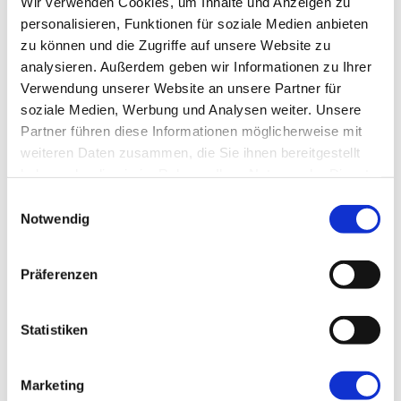
Wir verwenden Cookies, um Inhalte und Anzeigen zu
viel mitgenommen und wollen noch viel
personalisieren, Funktionen für soziale Medien anbieten
mehr lernen! Bald können wir unseren
zu können und die Zugriffe auf unsere Website zu
ersten internationalen externen Speaker
analysieren. Außerdem geben wir Informationen zu Ihrer
vorstellen und unsere Community wieder
Verwendung unserer Website an unsere Partner für
begeistern.
soziale Medien, Werbung und Analysen weiter. Unsere
Partner führen diese Informationen möglicherweise mit
Besuche uns doch auf einem unserer
weiteren Daten zusammen, die Sie ihnen bereitgestellt
Meetups, damit wir auch von Dir lernen
haben oder die sie im Rahmen Ihrer Nutzung der Dienste
können :)
gesammelt haben.
Einwilligungsauswahl
Notwendig
Präferenzen
← VORHERIGER BEITRAG
Statistiken
The Tricky Thing About Expectations
NÄCHSTER BEITRAG →
Marketing