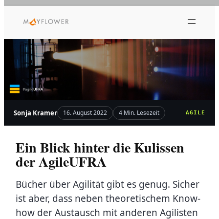
Zum
Inhalt
springen
Sonja Kramer
16. August 2022
4 Min. Lesezeit
AGILE
Ein Blick hinter die Kulissen
der AgileUFRA
Bücher über Agilität gibt es genug. Sicher
ist aber, dass neben theoretischem Know-
how der Austausch mit anderen Agilisten