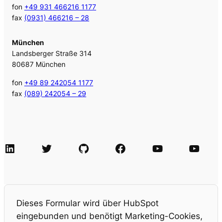
fon
+49 931 466216 1177
fax
(0931) 466216 – 28
München
Landsberger Straße 314
80687 München
fon
+49 89 242054 1177
fax
(089) 242054 – 29
LinkedIn
Twitter
GitHub
Facebook
Agile Videos
Tech-Videos
Dieses Formular wird über HubSpot
eingebunden und benötigt Marketing-Cookies,