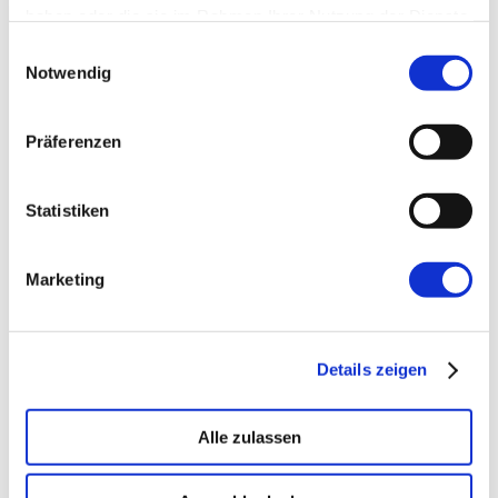
haben oder die sie im Rahmen Ihrer Nutzung der Dienste
gesammelt haben.
Einwilligungsauswahl
Notwendig
→ FOUNDATION
mAIstack
KI-Fundament für Unternehmen. On-prem.
Präferenzen
Einsatzbereit in Wochen, nicht Quartalen
.
Statistiken
→ PLATFORM
Amicable
Marketing
Citizen Developer bauen Apps, IT hält die Kontrolle.
Schatten-IT wird zur Plattform
.
Details zeigen
→ VOICE
Enterprise VoiceAI
Realtime S2S, keine SaaS-Pipeline. Integriert in alle
Alle zulassen
gängigen Telefonanlagen
.