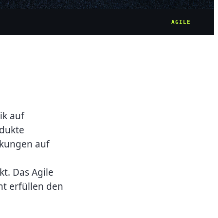
AGILE
ik auf
odukte
rkungen auf
t. Das Agile
 erfüllen den