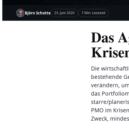
Björn Schotte
23. Juni 2020
7 Min. Lesezeit
Das A
Krise
Die wirtschaf
bestehende Ge
verändern, um
das Portfoli
starre/planeri
PMO im Krise
Zweck, mindest