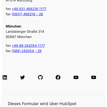
97074 Würzburg
fon
+49 931 466216 1177
fax
(0931) 466216 – 28
München
Landsberger Straße 314
80687 München
fon
+49 89 242054 1177
fax
(089) 242054 – 29
LinkedIn
Twitter
GitHub
Facebook
Agile Videos
Tech-Videos
Dieses Formular wird über HubSpot