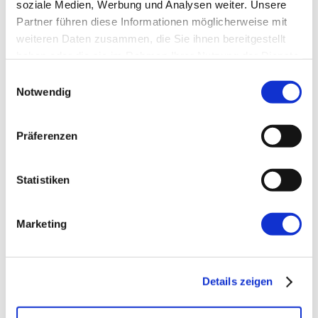
soziale Medien, Werbung und Analysen weiter. Unsere
Partner führen diese Informationen möglicherweise mit
Womit können wir behilflich sein?
weiteren Daten zusammen, die Sie ihnen bereitgestellt
haben oder die sie im Rahmen Ihrer Nutzung der Dienste
Abschicken
gesammelt haben.
Einwilligungsauswahl
Notwendig
Präferenzen
Kommentare
Statistiken
Marketing
Schreibe einen
Kommentar
Details zeigen
Deine E-Mail-Adresse wird nicht
veröffentlicht.
Erforderliche Felder