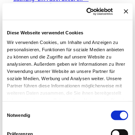
Vortrag@Mayflower-Würzburg
Juli 2011
Diese Webseite verwendet Cookies
Agilität, Exzellenz und Fehler –
Vortrag@Mayflower-München
Wir verwenden Cookies, um Inhalte und Anzeigen zu
personalisieren, Funktionen für soziale Medien anbieten
zu können und die Zugriffe auf unsere Website zu
Juli 2011
analysieren. Außerdem geben wir Informationen zu Ihrer
1
2
3
…
14
Nächste Seite
»
Verwendung unserer Website an unsere Partner für
soziale Medien, Werbung und Analysen weiter. Unsere
ANZEIGE
mAIstack
Partner führen diese Informationen möglicherweise mit
weiteren Daten zusammen, die Sie ihnen bereitgestellt
haben oder die sie im Rahmen Ihrer Nutzung der Dienste
KI-Agenten in 8 Wochen
gesammelt haben.
Einwilligungsauswahl
produktiv.
Notwendig
On-Prem · 100+ Connectors · Observable RAG
inklusive.
Demo buchen →
Präferenzen