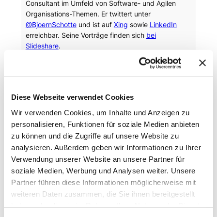
Consultant im Umfeld von Software- und Agilen
Organisations-Themen. Er twittert unter
@BjoernSchotte
und ist auf
Xing
sowie
LinkedIn
erreichbar. Seine Vorträge finden sich
bei
Slideshare
.
AGIL
AGILE
BUSINESS
FLYERALARM
TRANSITION
USERGROUP
Diese Webseite verwendet Cookies
Wir verwenden Cookies, um Inhalte und Anzeigen zu
personalisieren, Funktionen für soziale Medien anbieten
Dein Thema?
zu können und die Zugriffe auf unsere Website zu
Das Thema interessiert dich? Wenn Du fragen hast,
analysieren. Außerdem geben wir Informationen zu Ihrer
dann melde dich ganz unverbindlich bei uns!
Verwendung unserer Website an unsere Partner für
soziale Medien, Werbung und Analysen weiter. Unsere
Partner führen diese Informationen möglicherweise mit
VORNAME
*
weiteren Daten zusammen, die Sie ihnen bereitgestellt
haben oder die sie im Rahmen Ihrer Nutzung der Dienste
gesammelt haben.