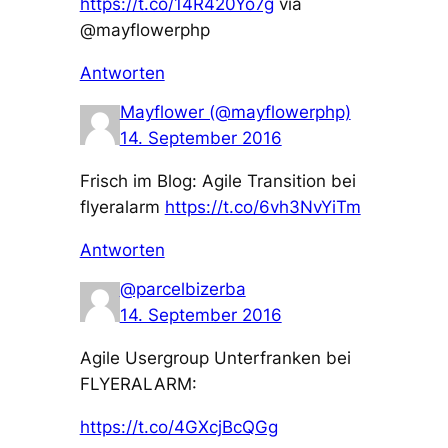
https://t.co/14R420Yo7g
via
@mayflowerphp
Antworten
Mayflower (@mayflowerphp)
14. September 2016
Frisch im Blog: Agile Transition bei
flyeralarm
https://t.co/6vh3NvYiTm
Antworten
@parcelbizerba
14. September 2016
Agile Usergroup Unterfranken bei
FLYERALARM:
https://t.co/4GXcjBcQGg