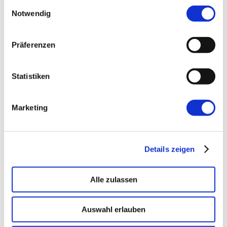
Einwilligungsauswahl
Wie dürfen wir Dich ansprechen?
Notwendig
NACHNAME
*
Präferenzen
Höflichkeit ist uns wichtig!
E-MAIL
*
Statistiken
Wie können wir Dich erreichen?
Marketing
DEINE NACHRICHT AN UNS
*
Details zeigen
Alle zulassen
Womit können wir behilflich sein?
Auswahl erlauben
Abschicken