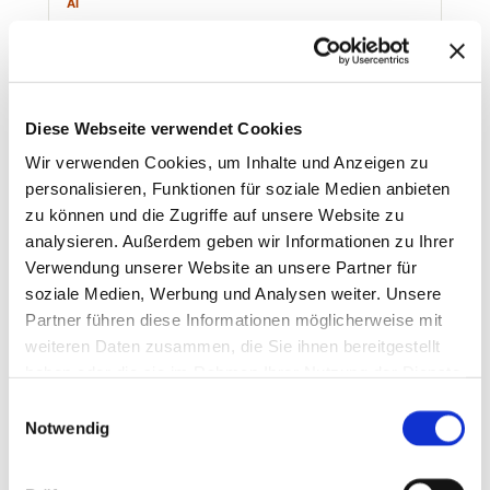
AI
Die Desk Tax ist ein Mythos
Stay in the loop
Newsletter abonnieren →
Diese Webseite verwendet Cookies
Wir verwenden Cookies, um Inhalte und Anzeigen zu
personalisieren, Funktionen für soziale Medien anbieten
zu können und die Zugriffe auf unsere Website zu
analysieren. Außerdem geben wir Informationen zu Ihrer
Verwendung unserer Website an unsere Partner für
15 Minuten knallharter Fokus!
soziale Medien, Werbung und Analysen weiter. Unsere
Partner führen diese Informationen möglicherweise mit
weiteren Daten zusammen, die Sie ihnen bereitgestellt
In je 15 Minuten alles, was Du wissen
musst!
haben oder die sie im Rahmen Ihrer Nutzung der Dienste
gesammelt haben.
Einwilligungsauswahl
Im KI-Umfeld muss es schnell gehen. Deswegen
Notwendig
bieten wir euch auch einen schnellen Einstieg in
die wichtigsten Data-KI-Themen. 15 Minuten
Fokus, immer mit wertvollen Einblicken und