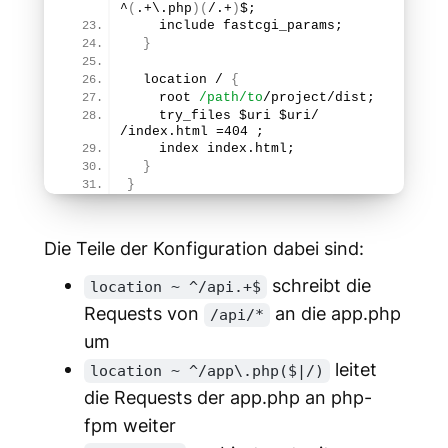
^
(
.+\.php
)
(
/.+
)
$;
    include fastcgi_params;
}
  location / 
{
    root 
/path/to
/project/dist;
    try_files $uri $uri/ 
/index.
html
 =
404
 ;
    index index.
html
;
}
}
Die Teile der Konfiguration dabei sind:
schreibt die
location ~ ^/api.+$
Requests von
an die app.php
/api/*
um
leitet
location ~ ^/app\.php($|/)
die Requests der app.php an php-
fpm weiter