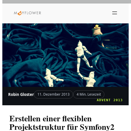
Zum
Inhalt
springen
Robin Gloster
11. Dezember 2013
4 Min. Lesezeit
ADVENT 2013
Erstellen einer flexiblen
Projektstruktur für Symfony2