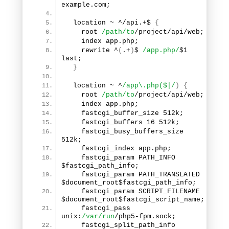
example.
com
;
  location ~ ^/api.+$ 
{
    root 
/path/to
/project/api/web;
    index app.
php
;
    rewrite ^
(
.+
)
$ 
/app.php/
$
1
last;
}
  location ~ ^
/app\.php($|/
)
{
    root 
/path/to
/project/api/web;
    index app.
php
;
    fastcgi_buffer_size 512k;
    fastcgi_buffers 
16
 512k;
    fastcgi_busy_buffers_size 
512k;
    fastcgi_index app.
php
;
    fastcgi_param PATH_INFO 
$fastcgi_path_info;
    fastcgi_param PATH_TRANSLATED 
$document_root$fastcgi_path_info;
    fastcgi_param SCRIPT_FILENAME 
$document_root$fastcgi_script_name;
    fastcgi_pass 
unix:
/var/run
/php5-fpm.
sock
;
    fastcgi_split_path_info 