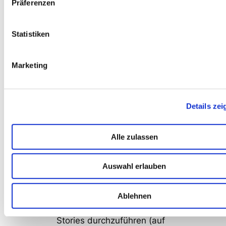
der Regel auch zwischen
Präferenzen
werkvertraglichen und
dienstvertraglichen
Statistiken
Aufwendungen, womit sich ein
„gemischter“ Vertrag ergeben
Marketing
kann: manche Dinge, wie zB
Sprint Meetings, Konzept-
Spikes, Support o.ä., lassen
Details zei
sich eben nicht
werkvertraglicher Natur
erledigen.
Alle zulassen
Spezifikation der User Stories:
Auswahl erlauben
wir haben gute Erfahrung damit
gemacht, in einem „Sprint 0“
das initiale Setup inkl.
Ablehnen
Spezifikation der ersten User
Stories durchzuführen (auf