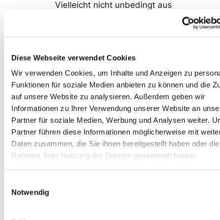
Vielleicht nicht unbedingt aus
den von dir genannten
Gründen
(Schuld/Risikoverschiebung
beim/auf den Kunden). Wir
Diese Webseite verwendet Cookies
sehen zum Beispiel in manchen
Wir verwenden Cookies, um Inhalte und Anzeigen zu persona
Projektkonstellationen auf
Funktionen für soziale Medien anbieten zu können und die Zu
Dienstvertragsbasis vor, dass
auf unsere Website zu analysieren. Außerdem geben wir
der Kunde nach einem Sprint
Informationen zu Ihrer Verwendung unserer Website an unse
das Recht hat, das Projekt
Partner für soziale Medien, Werbung und Analysen weiter. U
Partner führen diese Informationen möglicherweise mit weite
schlicht zu beenden
Daten zusammen, die Sie ihnen bereitgestellt haben oder die
(hoffentlich, weil genügend
Rahmen Ihrer Nutzung der Dienste gesammelt haben.
Value da ist und nicht, weil er
mit uns unzufrieden ist). Es
Einwilligungsauswahl
kommt eben ganz auf die
Notwendig
Projektart und -konstellation
an. Zudem unterscheiden wir in