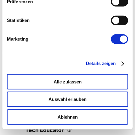
Präferenzen
Das Herzstück des Systems bildet ein 8-
köpfiges Standard-Team, das 90,0% aller
Statistiken
Entwicklungsszenarien abdeckt:
Standard-Team:
Marketing
Team Lead
für Projektkoordination
Technical Architect
für
Systemdesign
Details zeigen
Full-Stack Developer
für End-to-
End-Entwicklung
Alle zulassen
Code Reviewer
für
Qualitätssicherung
Auswahl erlauben
QA Engineer
für Testing und
Qualitätskontrolle
Ablehnen
Debug Specialist
für Problemlösung
Tech Educator
für