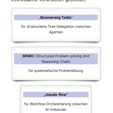
„
Boomerang Tasks
“
für strukturierte Task-Delegation zwischen
Agenten
SPARC
(Structured Problem-solving And
Reasoning Chain)
für systematische Problemlösung
„claude-flow“
für Workflow-Orchestrierung zwischen
AI-Instanzen