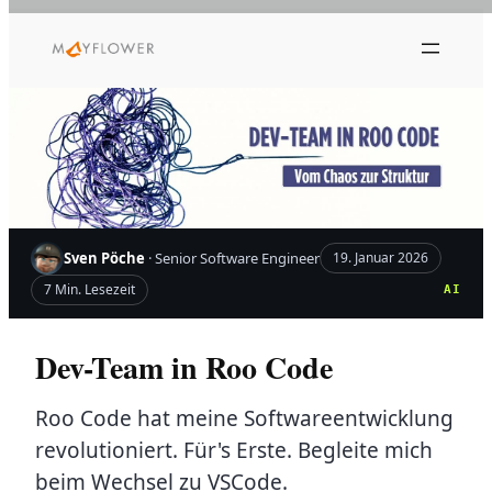
Zum
Inhalt
springen
Sven Pöche
· Senior Software Engineer
19. Januar 2026
7 Min. Lesezeit
AI
Dev-Team in Roo Code
Roo Code hat meine Softwareentwicklung
revolutioniert. Für's Erste. Begleite mich
beim Wechsel zu VSCode.