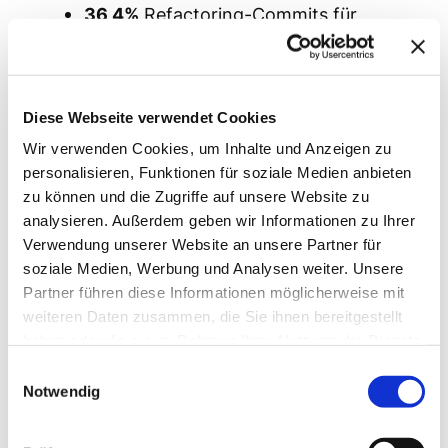
36,4%
Refactoring-Commits für
Codequalität
28,0%
Dokumentations-Commits für
systematisches Wissen
Diese Webseite verwendet Cookies
0,8%
Bugfix-Rate bei hoher initialer
Wir verwenden Cookies, um Inhalte und Anzeigen zu
Qualität
personalisieren, Funktionen für soziale Medien anbieten
100%
Conventional Commit
zu können und die Zugriffe auf unsere Website zu
Compliance
analysieren. Außerdem geben wir Informationen zu Ihrer
Verwendung unserer Website an unsere Partner für
Tagesweise Aufschlüsselung:
soziale Medien, Werbung und Analysen weiter. Unsere
Partner führen diese Informationen möglicherweise mit
weiteren Daten zusammen, die Sie ihnen bereitgestellt
haben oder die sie im Rahmen Ihrer Nutzung der Dienste
Roo Code‑Ergebnis: Ein
gesammelt haben.
Einwilligungsauswahl
funktionierendes agiles
Notwendig
Team