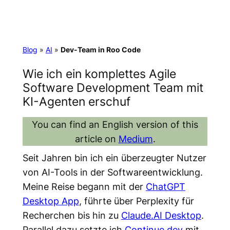
Blog
»
AI
»
Dev-Team in Roo Code
Wie ich ein komplettes Agile
Software Development Team mit
KI-Agenten erschuf
You can find an English version of this
article on
Medium
.
Seit Jahren bin ich ein überzeugter Nutzer
von AI-Tools in der Softwareentwicklung.
Meine Reise begann mit der
ChatGPT
Desktop App
, führte über Perplexity für
Recherchen bis hin zu
Claude.AI Desktop
.
Parallel dazu setzte ich
Continue.dev
mit