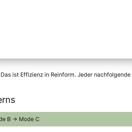
i. Das ist Effizienz in Reinform. Jeder nachfolgen
erns
e B → Mode C