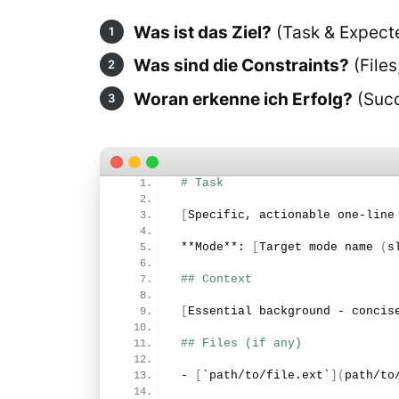
Was ist das Ziel?
(Task & Expec
Was sind die Constraints?
(Files
Woran erkenne ich Erfolg?
(Succ
# Task
 ​
[
Specific, actionable one-line
 ​
 **Mode**: 
[
Target mode 
name
(
s
 ​
## Context
 ​
[
Essential background - concis
 ​
## Files (if any)
 ​
 - 
[
`path/to/file.
ext
`
](
path/to
 ​