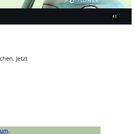
AI
hen. Jetzt
ium
.