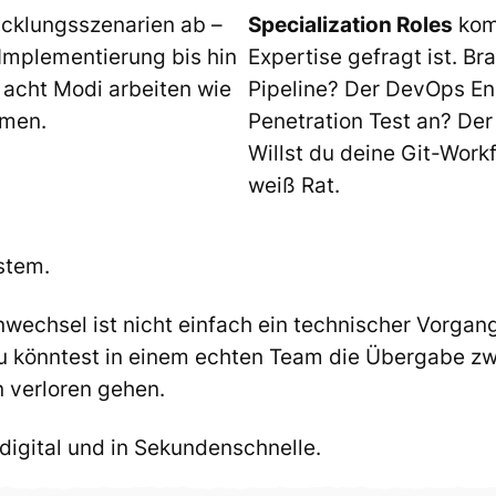
icklungsszenarien ab –
Specialization Roles
komm
e Implementierung bis hin
Expertise gefragt ist. B
 acht Modi arbeiten wie
Pipeline? Der DevOps En
mmen.
Penetration Test an? Der
Willst du deine Git-Work
weiß Rat.
stem.
nwechsel ist nicht einfach ein technischer Vorgang
, du könntest in einem echten Team die Übergabe z
n verloren gehen.
igital und in Sekundenschnelle.