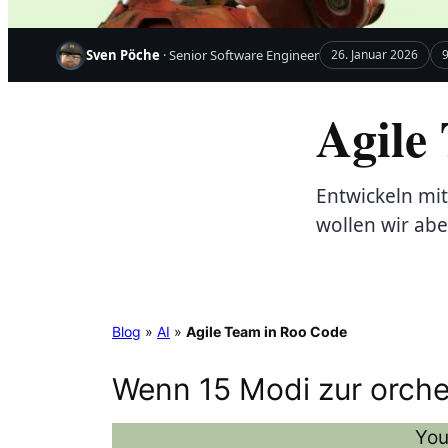
Sven Pöche
· Senior Software Engineer
26. Januar 2026
9
Agile
Entwickeln mit
wollen wir abe
Blog
»
AI
»
Agile Team in Roo Code
Wenn 15 Modi zur orch
You