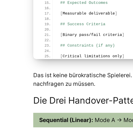
## Expected Outcomes
 ​
[
Measurable deliverable
]
 ​
## Success Criteria
 ​
[
Binary pass/fail criteria
]
 ​
## Constraints (if any)
 ​
[
Critical limitations only
]
Das ist keine bürokratische Spielere
nachfragen zu müssen.
Die Drei Handover-Patt
Sequential (Linear):
Mode A → Mod