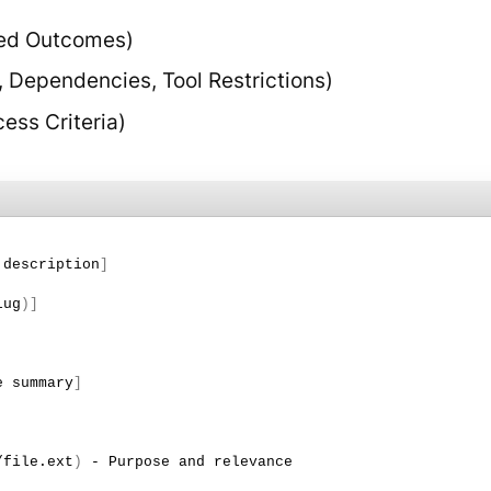
ted Outcomes)
, Dependencies, Tool Restrictions)
ess Criteria)
 description
]
lug
)]
e summary
]
/file.
ext
)
 - Purpose and relevance