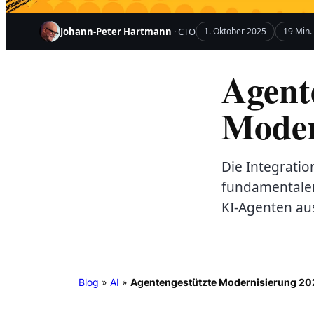
Johann-Peter Hartmann
· CTO
1. Oktober 2025
19 Min.
Agent
Moder
Die Integrati
fundamentalen
KI-Agenten aus
Blog
»
AI
»
Agentengestützte Modernisierung 20