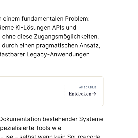
 an einem fundamentalen Problem:
oderne KI-Lösungen APIs und
ch ohne diese Zugangsmöglichkeiten.
 durch einen pragmatischen Ansatz,
nantastbarer Legacy-Anwendungen
AMICABLE
Entdecken
→
nd Dokumentation bestehender Systeme
ezialisierte Tools wie
use – selbst wenn kein Sourcecode