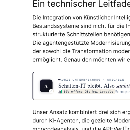
Ein technischer Leitfad
Die Integration von Künstlicher Inte
Bestandssysteme sind nicht für die 
strukturierte Schnittstellen benötig
Die agentengestützte Modernisierung
der sowohl die Transformation moder
ermöglicht. Genau den möchten wir eu
KURZE UNTERBRECHUNG · AMICABLE
Schatten-IT bleibt. Also
sankt
A
Semgrep-
✓
10% offene DBs bei Lovable
Unser Ansatz kombiniert drei sich e
durch KI-Agenten, die gezielte Moder
mcpcodeanalysis, und die API-Verf