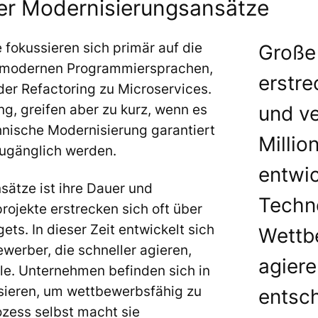
ler Modernisierungsansätze
 fokussieren sich primär auf die
Große
u modernen Programmiersprachen,
erstre
der Refactoring zu Microservices.
g, greifen aber zu kurz, wenn es
und v
hnische Modernisierung garantiert
Millio
zugänglich werden.
entwic
nsätze ist ihre Dauer und
Techno
ojekte erstrecken sich oft über
ts. In dieser Zeit entwickelt sich
Wettbe
werber, die schneller agieren,
agier
e. Unternehmen befinden sich in
ieren, um wettbewerbsfähig zu
entsch
ozess selbst macht sie