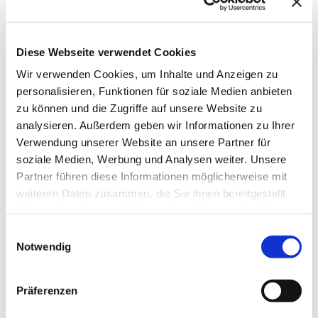
Diskussion
Zur Diskussion →
Diese Webseite verwendet Cookies
Wir verwenden Cookies, um Inhalte und Anzeigen zu
personalisieren, Funktionen für soziale Medien anbieten
zu können und die Zugriffe auf unsere Website zu
15 Minuten knallharter Fokus!
analysieren. Außerdem geben wir Informationen zu Ihrer
Verwendung unserer Website an unsere Partner für
soziale Medien, Werbung und Analysen weiter. Unsere
In je 15 Minuten alles, was Du wissen
musst!
Partner führen diese Informationen möglicherweise mit
weiteren Daten zusammen, die Sie ihnen bereitgestellt
Im KI-Umfeld muss es schnell gehen. Deswegen
haben oder die sie im Rahmen Ihrer Nutzung der Dienste
bieten wir euch auch einen schnellen Einstieg in
gesammelt haben.
Einwilligungsauswahl
die wichtigsten Data-KI-Themen. 15 Minuten
Notwendig
Fokus, immer mit wertvollen Einblicken und
Erkenntnissen aus der Praxis.
Einfach kostenlos anmelden und sofort loslegen.
Präferenzen