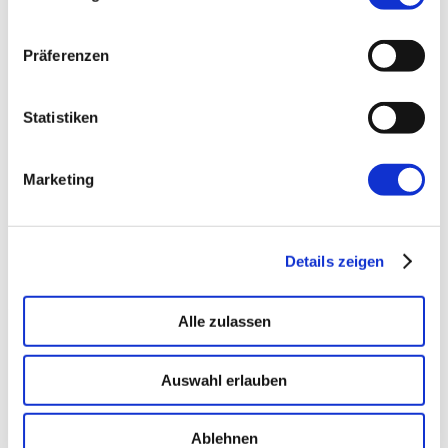
KI-Agenten in 8 Wochen
produktiv.
Präferenzen
On-Prem · 100+ Connectors · Observable RAG
inklusive.
Demo buchen →
Statistiken
Marketing
Details zeigen
Alle zulassen
Auswahl erlauben
→ FOUNDATION
mAIstack
KI-Fundament für Unternehmen. On-prem.
Ablehnen
Einsatzbereit in Wochen, nicht Quartalen
.