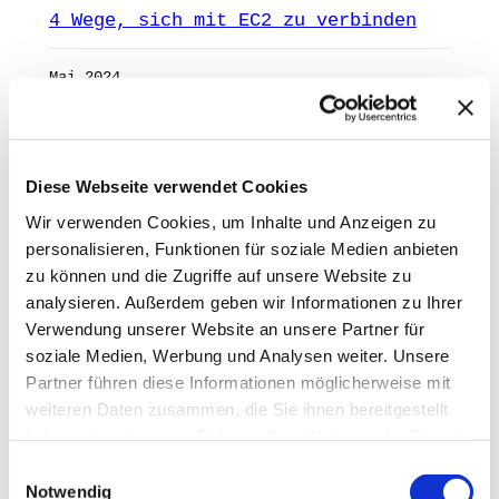
4 Wege, sich mit EC2 zu verbinden
Mai 2024
Kostenanpassungen bei AWS: S3 und
IPv4
Diese Webseite verwendet Cookies
Mai 2024
Wir verwenden Cookies, um Inhalte und Anzeigen zu
personalisieren, Funktionen für soziale Medien anbieten
Route53 Profiles für zentrale DNS-
zu können und die Zugriffe auf unsere Website zu
Konfigurationen
analysieren. Außerdem geben wir Informationen zu Ihrer
Verwendung unserer Website an unsere Partner für
Mai 2024
soziale Medien, Werbung und Analysen weiter. Unsere
Partner führen diese Informationen möglicherweise mit
1
2
3
…
6
Nächste Seite
»
weiteren Daten zusammen, die Sie ihnen bereitgestellt
ANZEIGE
haben oder die sie im Rahmen Ihrer Nutzung der Dienste
mAIstack
gesammelt haben.
Einwilligungsauswahl
Notwendig