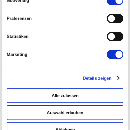
Notwendig
KI-Agenten in 8 Wochen
produktiv.
Präferenzen
On-Prem · 100+ Connectors · Observable RAG
inklusive.
Statistiken
Demo buchen →
Marketing
Details zeigen
Alle zulassen
Auswahl erlauben
→ FOUNDATION
mAIstack
KI-Fundament für Unternehmen. On-prem.
Ablehnen