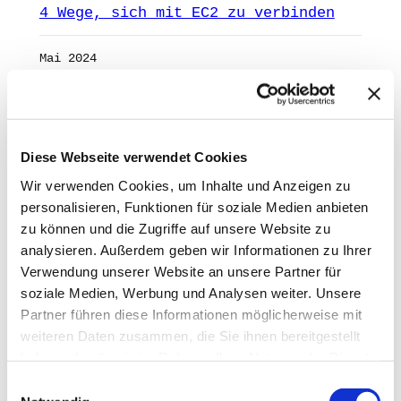
4 Wege, sich mit EC2 zu verbinden
Mai 2024
Route53 Profiles für zentrale DNS-
Konfigurationen
Diese Webseite verwendet Cookies
Mai 2024
Wir verwenden Cookies, um Inhalte und Anzeigen zu
personalisieren, Funktionen für soziale Medien anbieten
Amazon Web Services: Lass Dir diese
7 kostenlosen Angebote nicht
zu können und die Zugriffe auf unsere Website zu
entgehen
analysieren. Außerdem geben wir Informationen zu Ihrer
Verwendung unserer Website an unsere Partner für
April 2024
soziale Medien, Werbung und Analysen weiter. Unsere
Partner führen diese Informationen möglicherweise mit
1
2
3
4
Nächste Seite
»
weiteren Daten zusammen, die Sie ihnen bereitgestellt
haben oder die sie im Rahmen Ihrer Nutzung der Dienste
ANZEIGE
mAIstack
gesammelt haben.
Einwilligungsauswahl