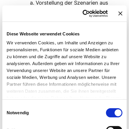
Vorstellung der Szenarien aus
dem Business Driver Workshop
Bei Unklarheiten eventuelle
Anpassung der Szenarien
Diese Webseite verwendet Cookies
Analyse von Trade-Offs (ca. 1-2 h)
Identifizierung von Trade-Offs
Wir verwenden Cookies, um Inhalte und Anzeigen zu
personalisieren, Funktionen für soziale Medien anbieten
zwischen verschiedenen
zu können und die Zugriffe auf unsere Website zu
Architekturansätzen
analysieren. Außerdem geben wir Informationen zu Ihrer
Abschluss (ca. 30 min)
Verwendung unserer Website an unsere Partner für
Zusammenfassen der Ergebnisse
soziale Medien, Werbung und Analysen weiter. Unsere
Feedbackrunde
Partner führen diese Informationen möglicherweise mit
weiteren Daten zusammen, die Sie ihnen bereitgestellt
Dieses Beispiel soll veranschaulichen, wie
haben oder die sie im Rahmen Ihrer Nutzung der Dienste
eine Agenda für einen ATAM-Workshop
gesammelt haben.
Einwilligungsauswahl
aussehen könnte – ihr solltet sie immer an
Notwendig
eure Anforderungen und Umständen
anpassen. Darüber hinaus weicht die