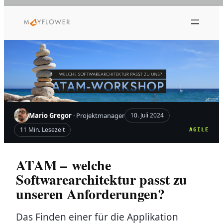
Zum
Inhalt
springen
Mario Gregor
· Projektmanager
10. Juli 2024
11 Min. Lesezeit
AGILE
ATAM – welche
Softwarearchitektur passt zu
unseren Anforderungen?
Das Finden einer für die Applikation