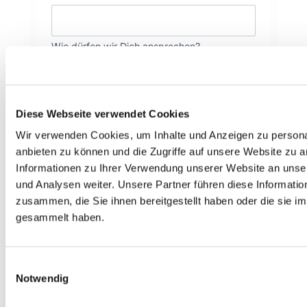
Wie dürfen wir Dich ansprechen?
NACHNAME
*
Höflichkeit ist uns wichtig!
Diese Webseite verwendet Cookies
E-MAIL
*
Wir verwenden Cookies, um Inhalte und Anzeigen zu personal
anbieten zu können und die Zugriffe auf unsere Website zu 
Informationen zu Ihrer Verwendung unserer Website an unse
Wie können wir Dich erreichen?
und Analysen weiter. Unsere Partner führen diese Informati
zusammen, die Sie ihnen bereitgestellt haben oder die sie 
DEINE NACHRICHT AN UNS
*
gesammelt haben.
Einwilligungsauswahl
Notwendig