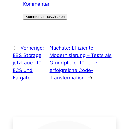
Kommentar
.
←
Vorherige:
Nächste:
Effiziente
EBS Storage
Modernisierung – Tests als
jetzt auch für
Grundpfeiler für eine
ECS und
erfolgreiche Code-
Fargate
Transformation
→