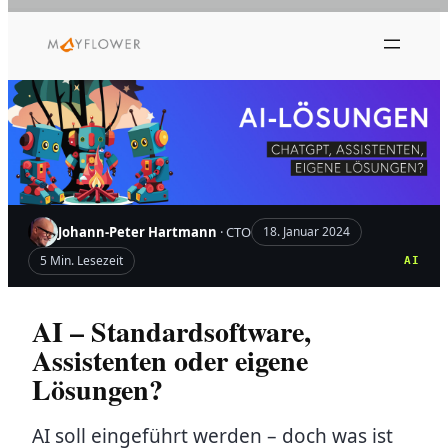
Zum
Inhalt
springen
Johann-Peter Hartmann
· CTO
18. Januar 2024
5 Min. Lesezeit
AI
AI – Standardsoftware,
Assistenten oder eigene
Lösungen?
AI soll eingeführt werden – doch was ist