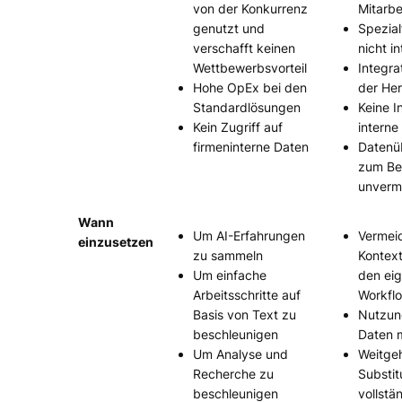
von der Konkurrenz
Mitarbe
genutzt und
Spezial
verschafft keinen
nicht i
Wettbewerbsvorteil
Integra
Hohe OpEx bei den
der Her
Standardlösungen
Keine I
Kein Zugriff auf
interne
firmeninterne Daten
Datenü
zum Be
unverm
Wann
Um AI-Erfahrungen
Vermei
einzusetzen
zu sammeln
Kontext
Um einfache
den ei
Arbeitsschritte auf
Workfl
Basis von Text zu
Nutzun
beschleunigen
Daten m
Um Analyse und
Weitge
Recherche zu
Substit
beschleunigen
vollstä