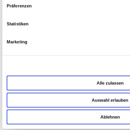
Womit können wir behilflich sein?
Präferenzen
Abschicken
Statistiken
Marketing
Kommentare
Alle zulassen
Schreibe einen
Kommentar
Auswahl erlauben
Deine E-Mail-Adresse wird nicht
veröffentlicht.
Erforderliche Felder
Ablehnen
sind mit
*
markiert