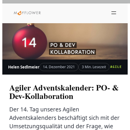
Zum
Inhalt
springen
Helen Sedlmeier
14. Dezember 2021
3 Min. Lesezeit
AGILE
Agiler Adventskalender: PO- &
Dev-Kollaboration
Der 14. Tag unseres Agilen
Adventskalenders beschäftigt sich mit der
Umsetzungsqualität und der Frage, wie