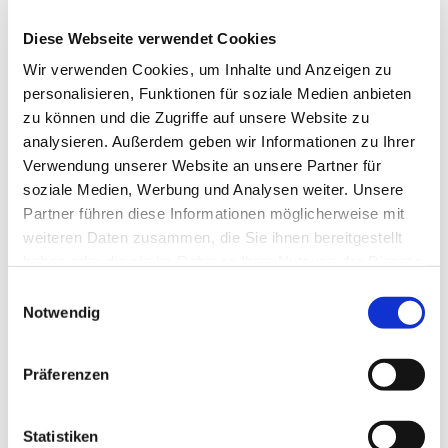
AGILE
Wie KI-Agenten Produktarbeit neu ordnen
Diese Webseite verwendet Cookies
Wir verwenden Cookies, um Inhalte und Anzeigen zu
personalisieren, Funktionen für soziale Medien anbieten
AGILE
zu können und die Zugriffe auf unsere Website zu
Warum Scrum Master und Agile Coaches von
Tech Know-how profitieren
analysieren. Außerdem geben wir Informationen zu Ihrer
Verwendung unserer Website an unsere Partner für
soziale Medien, Werbung und Analysen weiter. Unsere
Partner führen diese Informationen möglicherweise mit
Stay in the loop
Newsletter abonnieren →
weiteren Daten zusammen, die Sie ihnen bereitgestellt
haben oder die sie im Rahmen Ihrer Nutzung der Dienste
gesammelt haben.
Einwilligungsauswahl
Notwendig
Das Agile-Nachschlagewerk unserer Agile Community
Präferenzen
Statistiken