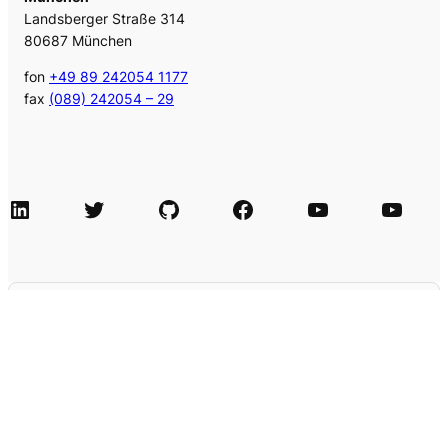
Landsberger Straße 314
80687 München
fon
+49 89 242054 1177
fax
(089) 242054 – 29
LinkedIn
Twitter
GitHub
Facebook
Agile Videos
Tech-Videos
Dieses Formular wird über HubSpot
eingebunden und benötigt Marketing-Cookies,
die du gerade nicht akzeptiert hast.
Cookie-Einstellungen anpassen