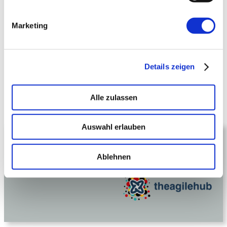
Marketing
Agile Insights #2.26
: Was, wenn
das grüne Häkchen am Ende nicht
die Wahrheit sagt? Jetzt
Details zeigen
kostenlos
herunterladen.
Alle zulassen
Übrigens: Agiler Austausch gefällig?
Auswahl erlauben
Lust auf Agile Events?
Ablehnen