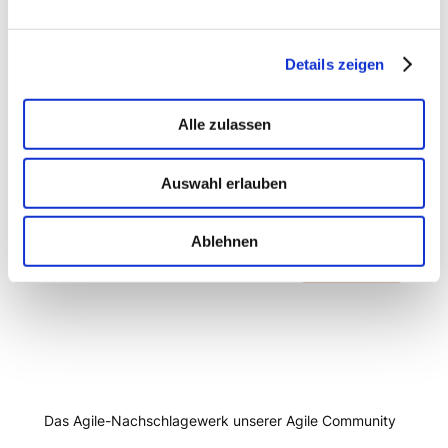
ATAM – welche Softwarearchitektur passt zu
unseren Anforderungen?
Details zeigen
AGILE
Alle zulassen
Quality Gates & Präzisionsmetriken
Auswahl erlauben
Stay in the loop
Newsletter abonnieren →
Ablehnen
Diskussion
Zur Diskussion →
Das Agile-Nachschlagewerk unserer Agile Community