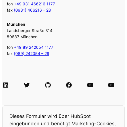
fon
+49 931 466216 1177
fax
(0931) 466216 – 28
München
Landsberger Straße 314
80687 München
fon
+49 89 242054 1177
fax
(089) 242054 – 29
LinkedIn
Twitter
GitHub
Facebook
Agile Videos
Tech-Videos
Dieses Formular wird über HubSpot
eingebunden und benötigt Marketing-Cookies,