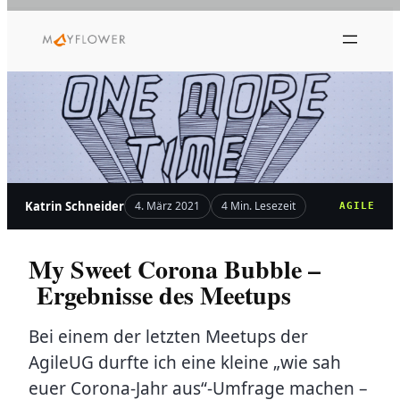
Zum
Inhalt
springen
Katrin Schneider
4. März 2021
4 Min. Lesezeit
AGILE
My Sweet Corona Bubble –
Ergebnisse des Meetups
Bei einem der letzten Meetups der
AgileUG durfte ich eine kleine „wie sah
euer Corona-Jahr aus“-Umfrage machen –