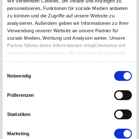
Wir verwenden Cookies, um Inhalte und Anzeigen zu
personalisieren, Funktionen für soziale Medien anbieten
zu können und die Zugriffe auf unsere Website zu
analysieren. Außerdem geben wir Informationen zu Ihrer
Verwendung unserer Website an unsere Partner für
soziale Medien, Werbung und Analysen weiter. Unsere
← VORHERIGER BEITRAG
Practice Illusion
Partner führen diese Informationen möglicherweise mit
weiteren Daten zusammen, die Sie ihnen bereitgestellt
haben oder die sie im Rahmen Ihrer Nutzung der Dienste
NÄCHSTER BEITRAG →
gesammelt haben.
Big-Bang-Modernisierung – ein
Einwilligungsauswahl
Notwendig
Erfahrungsbericht
Präferenzen
READ NEXT
AGILE
Statistiken
Wie umgehen mit neuen Technologien?
Marketing
AGILE