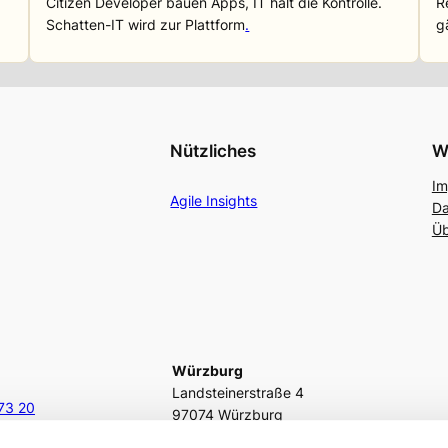
Citizen Developer bauen Apps, IT hält die Kontrolle.
R
Schatten-IT wird zur Plattform
.
g
Nützliches
W
Im
Agile Insights
Da
Üb
Würzburg
Landsteinerstraße 4
73 20
97074 Würzburg
.de