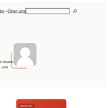
ien
Über uns
Search
ne neuere
 … und
ANZEIGE