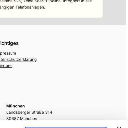
ealtime S2S, keine SaaS-Pipeline. Integriert in alle
ängigen Telefonanlagen
.
ichtiges
pressum
tenschutzerklärung
er uns
München
Landsberger Straße 314
80687 München