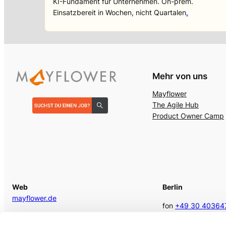
KI-Fundament für Unternehmen. On-prem.
Einsatzbereit in Wochen, nicht Quartalen
.
Mehr von uns
Mayflower
The Agile Hub
Product Owner Camp
Web
Berlin
mayflower.de
fon
+49 30 40364
E-Mail
berlin @mayflower