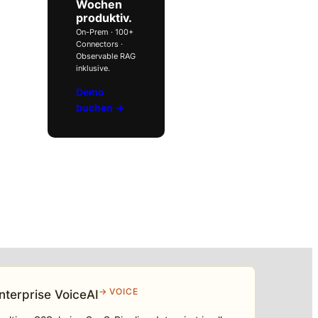
Wochen
produktiv.
On-Prem · 100+
Connectors ·
Observable RAG
inklusive.
Demo
buchen →
→ VOICE
nterprise VoiceAI