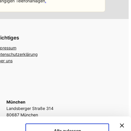
ängigen Telefonanlagen
.
ichtiges
pressum
tenschutzerklärung
er uns
München
Landsberger Straße 314
80687 München
fon
+49 89 242054 1177
Alle zulassen