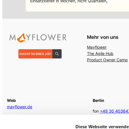
Einsatzbereit in Wochen, nicht Quartalen
.
Mehr von uns
Mayflower
The Agile Hub
Product Owner Camp
Web
Berlin
mayflower.de
fon
+49 30 40364
E-Mail
berlin @mayflower
kontakt@mayflower.de
Diese Webseite verwende