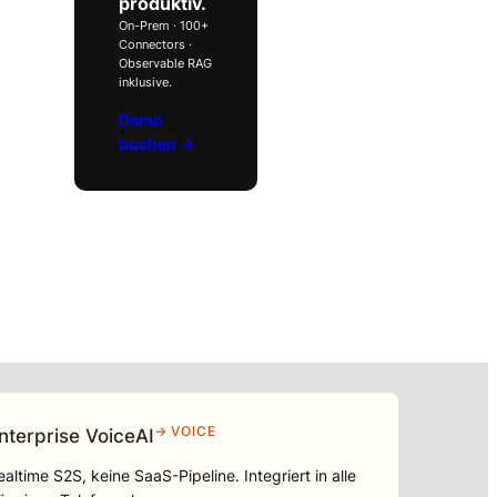
produktiv.
On-Prem · 100+
Connectors ·
Observable RAG
inklusive.
Demo
buchen →
→ VOICE
nterprise VoiceAI
ealtime S2S, keine SaaS-Pipeline. Integriert in alle