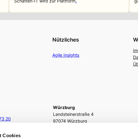
Schatten-IT wird zur Plattform
.
g
Nützliches
W
Im
Agile Insights
Da
Üb
Würzburg
Landsteinerstraße 4
73 20
97074 Würzburg
.de
fon
+49 931 466216 1177
t Cookies