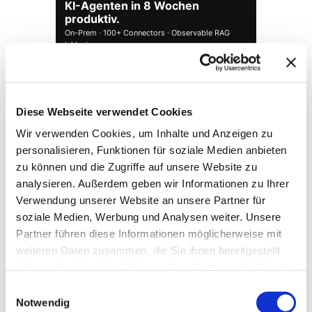
KI-Agenten in 8 Wochen
produktiv.
On-Prem · 100+ Connectors · Observable RAG
inklusive.
Demo buchen →
Diese Webseite verwendet Cookies
Wir verwenden Cookies, um Inhalte und Anzeigen zu
personalisieren, Funktionen für soziale Medien anbieten
zu können und die Zugriffe auf unsere Website zu
analysieren. Außerdem geben wir Informationen zu Ihrer
Verwendung unserer Website an unsere Partner für
soziale Medien, Werbung und Analysen weiter. Unsere
Partner führen diese Informationen möglicherweise mit
weiteren Daten zusammen, die Sie ihnen bereitgestellt
→ FOUNDATION
mAIstack
haben oder die sie im Rahmen Ihrer Nutzung der Dienste
KI-Fundament für Unternehmen. On-prem.
gesammelt haben.
Einwilligungsauswahl
Einsatzbereit in Wochen, nicht Quartalen
.
Notwendig