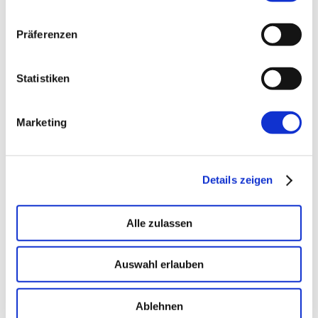
Präferenzen
→ PLATFORM
Amicable
Citizen Developer bauen Apps, IT hält die Kontrolle.
Statistiken
Schatten-IT wird zur Plattform
.
Marketing
→ VOICE
Enterprise VoiceAI
Realtime S2S, keine SaaS-Pipeline. Integriert in alle
Details zeigen
gängigen Telefonanlagen
.
Alle zulassen
Auswahl erlauben
Ablehnen