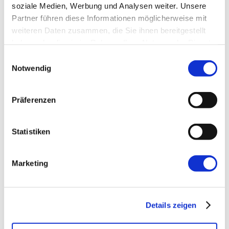
soziale Medien, Werbung und Analysen weiter. Unsere
Partner führen diese Informationen möglicherweise mit
weiteren Daten zusammen, die Sie ihnen bereitgestellt
haben oder die sie im Rahmen Ihrer Nutzung der Dienste
gesammelt haben.
Einwilligungsauswahl
Notwendig
Präferenzen
→ FOUNDATION
mAIstack
KI-Fundament für Unternehmen. On-prem.
Statistiken
Einsatzbereit in Wochen, nicht Quartalen
.
Marketing
→ PLATFORM
Amicable
Citizen Developer bauen Apps, IT hält die Kontrolle.
Details zeigen
Schatten-IT wird zur Plattform
.