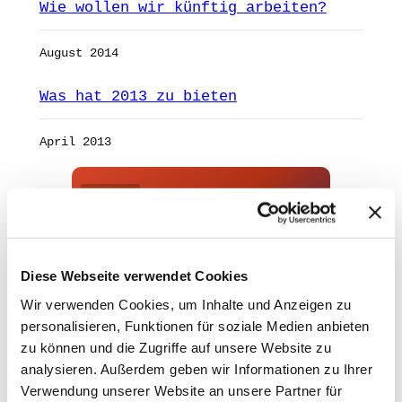
Wie wollen wir künftig arbeiten?
August 2014
Was hat 2013 zu bieten
April 2013
ANZEIGE
mAIstack
KI-Agenten in 8 Wochen
Diese Webseite verwendet Cookies
produktiv.
Wir verwenden Cookies, um Inhalte und Anzeigen zu
On-Prem · 100+ Connectors · Observable RAG
inklusive.
personalisieren, Funktionen für soziale Medien anbieten
zu können und die Zugriffe auf unsere Website zu
Demo buchen →
analysieren. Außerdem geben wir Informationen zu Ihrer
Verwendung unserer Website an unsere Partner für