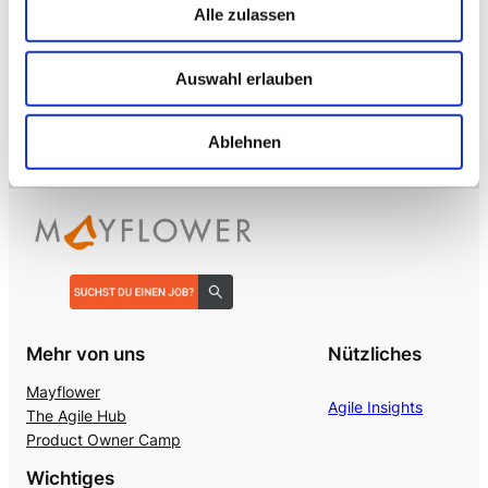
Alle zulassen
→ VOICE
Enterprise VoiceAI
Auswahl erlauben
Realtime S2S, keine SaaS-Pipeline. Integriert in alle
gängigen Telefonanlagen
.
Ablehnen
Mehr von uns
Nützliches
Mayflower
Agile Insights
The Agile Hub
Product Owner Camp
Wichtiges