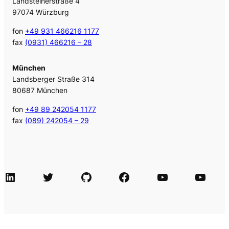
Landsteinerstraße 4
97074 Würzburg
fon
+49 931 466216 1177
fax
(0931) 466216 – 28
München
Landsberger Straße 314
80687 München
fon
+49 89 242054 1177
fax
(089) 242054 – 29
LinkedIn
Twitter
GitHub
Facebook
Agile Videos
Tech-Videos