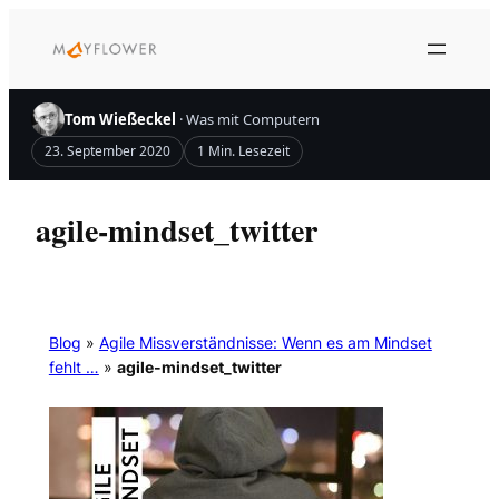
Zum
Inhalt
springen
Tom Wießeckel
· Was mit Computern
23. September 2020
1 Min. Lesezeit
agile-mindset_twitter
Blog
»
Agile Missverständnisse: Wenn es am Mindset
fehlt …
»
agile-mindset_twitter