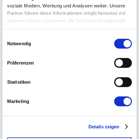
soziale Medien, Werbung und Analysen weiter. Unsere
E-Mail-Adresse
*
Partner führen diese Informationen möglicherweise mit
weiteren Daten zusammen, die Sie ihnen bereitgestellt
haben oder die sie im Rahmen Ihrer Nutzung der Dienste
Website
gesammelt haben.
Einwilligungsauswahl
Notwendig
Präferenzen
Statistiken
←
Vorherige:
Agile Missverständnisse:
Wenn es am Mindset fehlt …
Marketing
Details zeigen