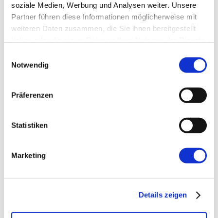
soziale Medien, Werbung und Analysen weiter. Unsere
Partner führen diese Informationen möglicherweise mit
Katrin Schneider
weiteren Daten zusammen, die Sie ihnen bereitgestellt
haben oder die sie im Rahmen Ihrer Nutzung der Dienste
Katrin Bertschy ist Software-
gesammelt haben.
Einwilligungsauswahl
Entwicklerin, UXlerin und PO mit einem Faible für
Notwendig
Frontend-Technologien. Damit prägen ihre tägliche
Arbeit neben dem Entwickeln und Arbeiten in agilen
Teams das Mitdenken und Beraten in der
Präferenzen
Produktgestaltung und -entwicklung. Ihr Antrieb ist
die Freude am Verstehen von Nutzerbedürfnissen
und fachlichen Anforderungen sowie die
Statistiken
Möglichkeit, daraus gute Produkte zu entwickeln.
Marketing
Dein Thema?
Details zeigen
Das Thema interessiert dich? Wenn Du fragen hast,
dann melde dich ganz unverbindlich bei uns!