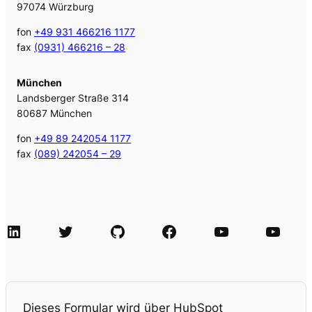
97074 Würzburg
fon
+49 931 466216 1177
fax
(0931) 466216 – 28
München
Landsberger Straße 314
80687 München
fon
+49 89 242054 1177
fax
(089) 242054 – 29
LinkedIn
Twitter
GitHub
Facebook
Agile Videos
Tech-Videos
Dieses Formular wird über HubSpot