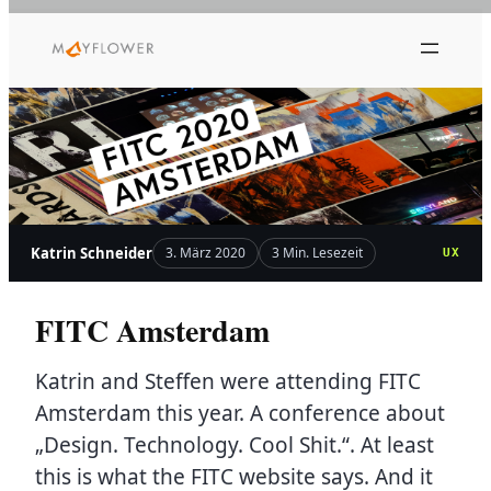
Zum
Inhalt
springen
Katrin Schneider
3. März 2020
3 Min. Lesezeit
UX
FITC Amsterdam
Katrin and Steffen were attending FITC
Amsterdam this year. A conference about
„Design. Technology. Cool Shit.“. At least
this is what the FITC website says. And it