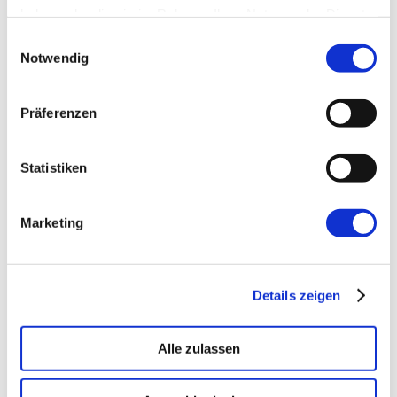
haben oder die sie im Rahmen Ihrer Nutzung der Dienste
gesammelt haben.
Einwilligungsauswahl
Notwendig
Kommentare
Präferenzen
Statistiken
Schreibe einen
Kommentar
Marketing
Deine E-Mail-Adresse wird nicht
veröffentlicht.
Erforderliche Felder
sind mit
*
markiert
Details zeigen
Kommentar
*
Alle zulassen