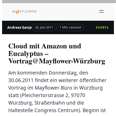
Zum
Inhalt
springen
Andreas Ganje
26. Juni 2011
1 Min. Lesezeit
EVENTS
Cloud mit Amazon und
Eucalyptus –
Vortrag@Mayflower-Würzburg
Am kommenden Donnerstag, den
30.06.2011 findet ein weiterer öffentlicher
Vortrag im Mayflower-Büro in Würzburg
statt (Pleichertorstrasse 2, 97070
Würzburg, Straßenbahn und die
Haltestelle Congress Centrum). Beginn ist