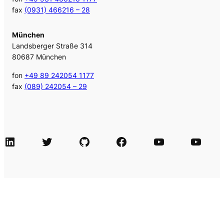
fax
(0931) 466216 – 28
München
Landsberger Straße 314
80687 München
fon
+49 89 242054 1177
fax
(089) 242054 – 29
LinkedIn
Twitter
GitHub
Facebook
Agile Videos
Tech-Videos