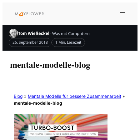
Zum
Inhalt
springen
Tom Wießeckel
· Was mit Computern
26. September 2018
1 Min. Lesezeit
mentale-modelle-blog
Blog
»
Mentale Modelle für bessere Zusammenarbeit
»
mentale-modelle-blog