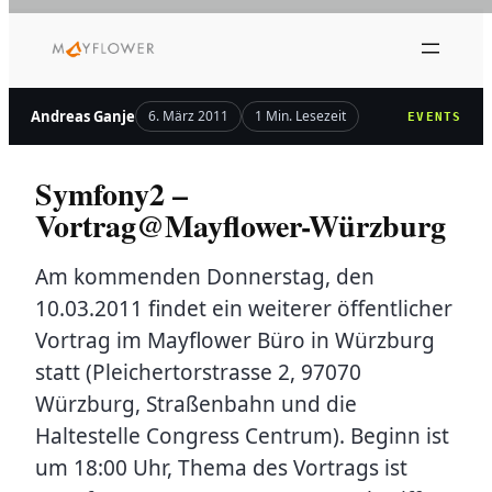
Zum
Inhalt
springen
Andreas Ganje
6. März 2011
1 Min. Lesezeit
EVENTS
Symfony2 –
Vortrag@Mayflower-Würzburg
Am kommenden Donnerstag, den
10.03.2011 findet ein weiterer öffentlicher
Vortrag im Mayflower Büro in Würzburg
statt (Pleichertorstrasse 2, 97070
Würzburg, Straßenbahn und die
Haltestelle Congress Centrum). Beginn ist
um 18:00 Uhr, Thema des Vortrags ist