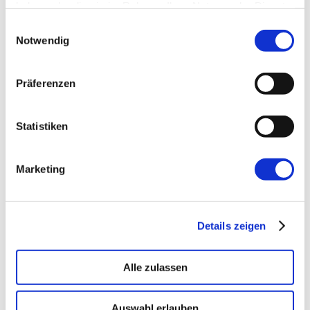
haben oder die sie im Rahmen Ihrer Nutzung der Dienste
gesammelt haben.
Kommentare
Einwilligungsauswahl
Notwendig
Präferenzen
Schreibe einen
Kommentar
Statistiken
Deine E-Mail-Adresse wird nicht
veröffentlicht.
Erforderliche Felder
Marketing
sind mit
*
markiert
Kommentar
*
Details zeigen
Alle zulassen
Auswahl erlauben