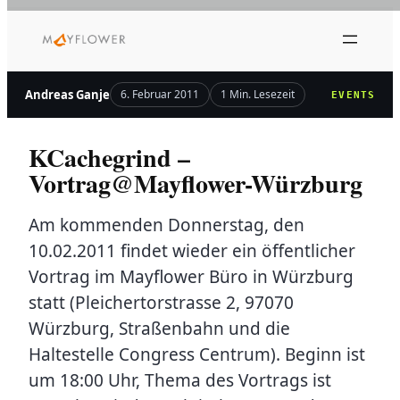
Zum
Inhalt
springen
Andreas Ganje
6. Februar 2011
1 Min. Lesezeit
EVENTS
KCachegrind –
Vortrag@Mayflower-Würzburg
Am kommenden Donnerstag, den
10.02.2011 findet wieder ein öffentlicher
Vortrag im Mayflower Büro in Würzburg
statt (Pleichertorstrasse 2, 97070
Würzburg, Straßenbahn und die
Haltestelle Congress Centrum). Beginn ist
um 18:00 Uhr, Thema des Vortrags ist