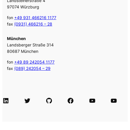
Landsteinerstraße 4
97074 Würzburg
fon
+49 931 466216 1177
fax
(0931) 466216 – 28
München
Landsberger Straße 314
80687 München
fon
+49 89 242054 1177
fax
(089) 242054 – 29
LinkedIn
Twitter
GitHub
Facebook
Agile Videos
Tech-Videos