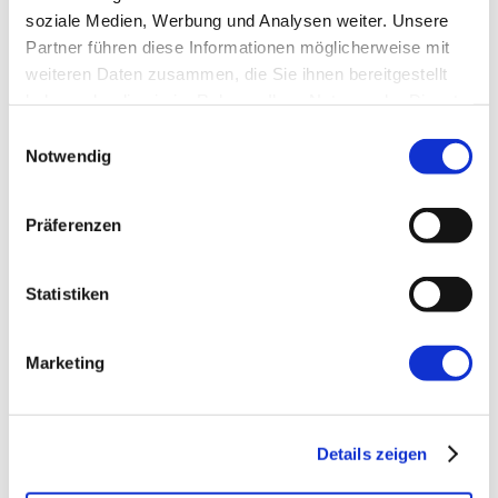
soziale Medien, Werbung und Analysen weiter. Unsere
E-Mail-Adresse
*
Partner führen diese Informationen möglicherweise mit
weiteren Daten zusammen, die Sie ihnen bereitgestellt
haben oder die sie im Rahmen Ihrer Nutzung der Dienste
Website
gesammelt haben.
Einwilligungsauswahl
Notwendig
Präferenzen
Statistiken
←
Vorherige:
15. Treffen der Agile
Usergroup Unterfranken
Marketing
Details zeigen