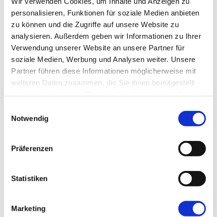
Wir verwenden Cookies, um Inhalte und Anzeigen zu
Dein Thema?
personalisieren, Funktionen für soziale Medien anbieten
zu können und die Zugriffe auf unsere Website zu
Das Thema interessiert dich? Wenn Du fragen hast,
analysieren. Außerdem geben wir Informationen zu Ihrer
dann melde dich ganz unverbindlich bei uns!
Verwendung unserer Website an unsere Partner für
soziale Medien, Werbung und Analysen weiter. Unsere
VORNAME
*
Partner führen diese Informationen möglicherweise mit
weiteren Daten zusammen, die Sie ihnen bereitgestellt
haben oder die sie im Rahmen Ihrer Nutzung der Dienste
Wie dürfen wir Dich ansprechen?
gesammelt haben.
Einwilligungsauswahl
NACHNAME
*
Notwendig
Höflichkeit ist uns wichtig!
Präferenzen
E-MAIL
*
Statistiken
Wie können wir Dich erreichen?
Marketing
DEINE NACHRICHT AN UNS
*