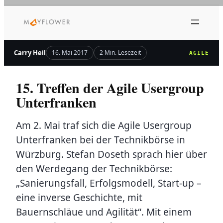
Zum
Inhalt
springen
Carry Heil
16. Mai 2017
2 Min. Lesezeit
AGILE
15. Treffen der Agile Usergroup
Unterfranken
Am 2. Mai traf sich die Agile Usergroup
Unterfranken bei der Technikbörse in
Würzburg. Stefan Doseth sprach hier über
den Werdegang der Technikbörse:
„Sanierungsfall, Erfolgsmodell, Start-up –
eine inverse Geschichte, mit
Bauernschläue und Agilität“. Mit einem