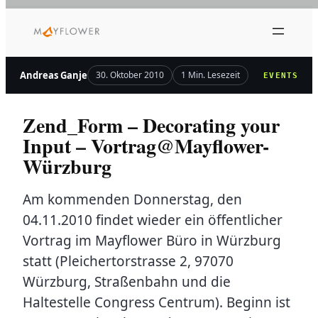
Zum
Inhalt
springen
Andreas Ganje
30. Oktober 2010
1 Min. Lesezeit
EVENTS
Zend_Form – Decorating your
Input – Vortrag@Mayflower-
Würzburg
Am kommenden Donnerstag, den
04.11.2010 findet wieder ein öffentlicher
Vortrag im Mayflower Büro in Würzburg
statt (Pleichertorstrasse 2, 97070
Würzburg, Straßenbahn und die
Haltestelle Congress Centrum). Beginn ist