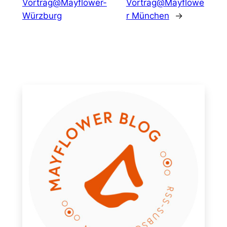
Vortrag@Mayflower-
Vortrag@Mayflowe
Würzburg
r München
→